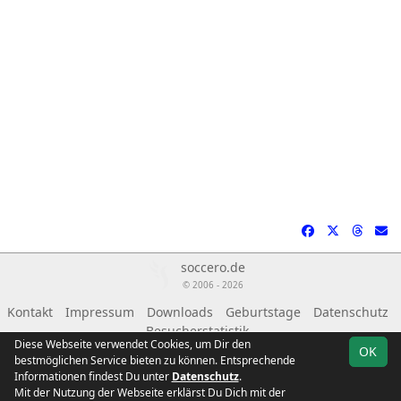
soccero.de
© 2006 - 2026
Kontakt
Impressum
Downloads
Geburtstage
Datenschutz
Besucherstatistik
Diese Webseite verwendet Cookies, um Dir den
OK
bestmöglichen Service bieten zu können. Entsprechende
Informationen findest Du unter
Datenschutz
.
Mit der Nutzung der Webseite erklärst Du Dich mit der
Team
Landesklasse
Spielplan
Statistik