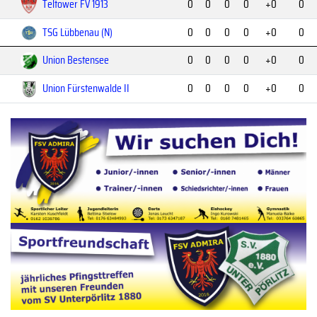
Teltower FV 1913
0
0
0
0
+0
0
TSG Lübbenau (N)
0
0
0
0
+0
0
Union Bestensee
0
0
0
0
+0
0
Union Fürstenwalde II
0
0
0
0
+0
0