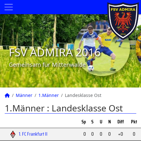
FSV ADMIRA 2016
Gemeinsam für Mittenwalde
Männer
1.Männer
Landesklasse Ost
1.Männer :
Landesklasse Ost
Sp
S
U
N
Diff
Pkt
1. FC Frankfurt II
0
0
0
0
+0
0