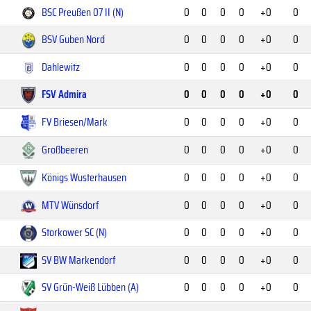
BSC Preußen 07 II (N)
0
0
0
0
+0
0
BSV Guben Nord
0
0
0
0
+0
0
Dahlewitz
0
0
0
0
+0
0
FSV Admira
0
0
0
0
+0
0
FV Briesen/Mark
0
0
0
0
+0
0
Großbeeren
0
0
0
0
+0
0
Königs Wusterhausen
0
0
0
0
+0
0
MTV Wünsdorf
0
0
0
0
+0
0
Storkower SC (N)
0
0
0
0
+0
0
SV BW Markendorf
0
0
0
0
+0
0
SV Grün-Weiß Lübben (A)
0
0
0
0
+0
0