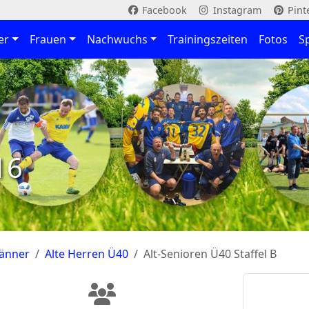
Facebook
Instagram
Pint
er
Frauen
Nachwuchs
Trainingszeiten
Fotos
S
16
änner
Alte Herren Ü40
Alt-Senioren Ü40 Staffel B