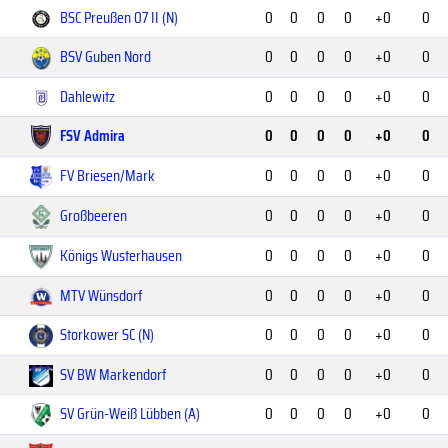
BSC Preußen 07 II (N)
0
0
0
0
+0
0
BSV Guben Nord
0
0
0
0
+0
0
Dahlewitz
0
0
0
0
+0
0
FSV Admira
0
0
0
0
+0
0
FV Briesen/Mark
0
0
0
0
+0
0
Großbeeren
0
0
0
0
+0
0
Königs Wusterhausen
0
0
0
0
+0
0
MTV Wünsdorf
0
0
0
0
+0
0
Storkower SC (N)
0
0
0
0
+0
0
SV BW Markendorf
0
0
0
0
+0
0
SV Grün-Weiß Lübben (A)
0
0
0
0
+0
0