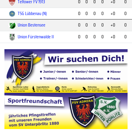
Teltower FV 1913
0
0
0
0
+0
0
TSG Lübbenau (N)
0
0
0
0
+0
0
Union Bestensee
0
0
0
0
+0
0
Union Fürstenwalde II
0
0
0
0
+0
0