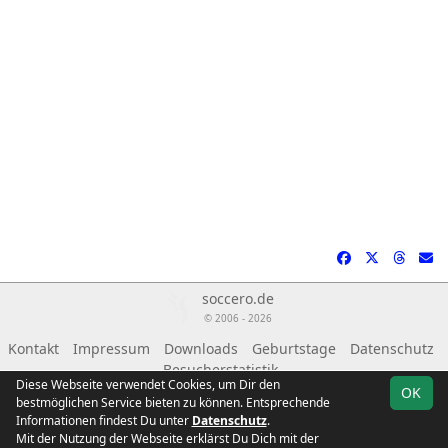
soccero.de
© 2006 - 2026
Kontakt
Impressum
Downloads
Geburtstage
Datenschutz
Besucherstatistik
Diese Webseite verwendet Cookies, um Dir den
OK
bestmöglichen Service bieten zu können. Entsprechende
Informationen findest Du unter
Datenschutz
.
Mit der Nutzung der Webseite erklärst Du Dich mit der
Team
Landesklasse
Spielplan
Statistik