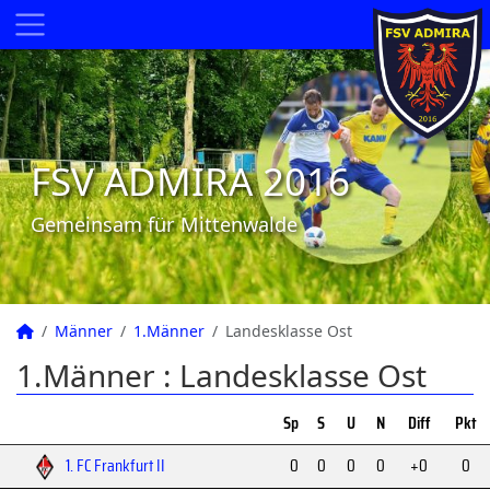
FSV ADMIRA 2016
Gemeinsam für Mittenwalde
Männer
1.Männer
Landesklasse Ost
1.Männer :
Landesklasse Ost
Sp
S
U
N
Diff
Pkt
1. FC Frankfurt II
0
0
0
0
+0
0