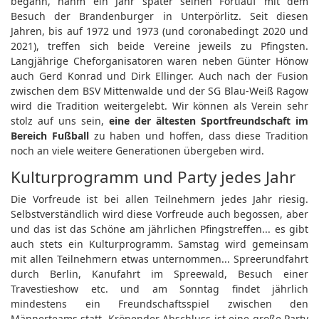
begann, nahm ein Jahr später seinen Fortlauf mit dem
Besuch der Brandenburger in Unterpörlitz. Seit diesen
Jahren, bis auf 1972 und 1973 (und coronabedingt 2020 und
2021), treffen sich beide Vereine jeweils zu Pfingsten.
Langjährige Cheforganisatoren waren neben Günter Hönow
auch Gerd Konrad und Dirk Ellinger. Auch nach der Fusion
zwischen dem BSV Mittenwalde und der SG Blau-Weiß Ragow
wird die Tradition weitergelebt. Wir können als Verein sehr
stolz auf uns sein,
eine der ältesten Sportfreundschaft im
Bereich Fußball
zu haben und hoffen, dass diese Tradition
noch an viele weitere Generationen übergeben wird.
Kulturprogramm und Party jedes Jahr
Die Vorfreude ist bei allen Teilnehmern jedes Jahr riesig.
Selbstverständlich wird diese Vorfreude auch begossen, aber
und das ist das Schöne am jährlichen Pfingstreffen... es gibt
auch stets ein Kulturprogramm. Samstag wird gemeinsam
mit allen Teilnehmern etwas unternommen... Spreerundfahrt
durch Berlin, Kanufahrt im Spreewald, Besuch einer
Travestieshow etc. und am Sonntag findet jährlich
mindestens ein Freundschaftsspiel zwischen den
Männerteams statt. Krönender Abschluss ist eine große Party