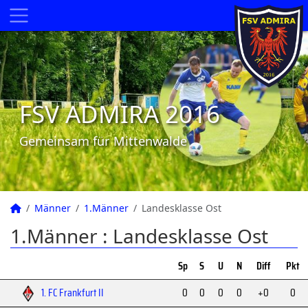
FSV ADMIRA 2016
Gemeinsam für Mittenwalde
Männer
1.Männer
Landesklasse Ost
1.Männer :
Landesklasse Ost
Sp
S
U
N
Diff
Pkt
1. FC Frankfurt II
0
0
0
0
+0
0