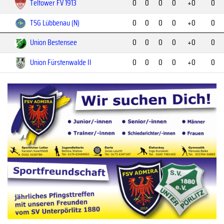
Teltower FV 1913
0
0
0
0
+0
0
TSG Lübbenau (N)
0
0
0
0
+0
0
Union Bestensee
0
0
0
0
+0
0
Union Fürstenwalde II
0
0
0
0
+0
0