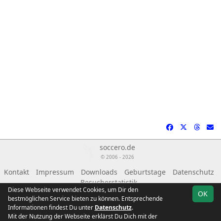
soccero.de
© 2006 - 2026
Kontakt
Impressum
Downloads
Geburtstage
Datenschutz
Besucherstatistik
Diese Webseite verwendet Cookies, um Dir den
OK
bestmöglichen Service bieten zu können. Entsprechende
Informationen findest Du unter
Datenschutz
.
Mit der Nutzung der Webseite erklärst Du Dich mit der
Team
Landesklasse
Spielplan
Statistik