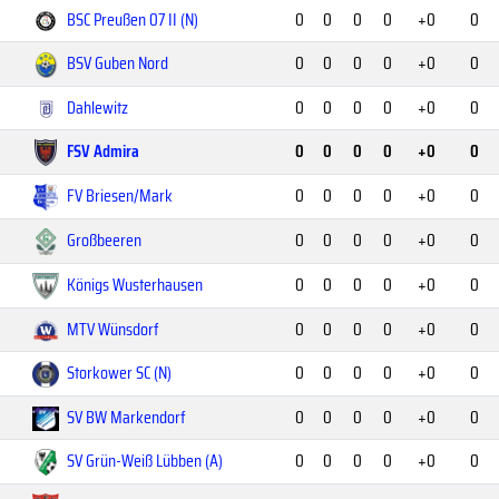
BSC Preußen 07 II (N)
0
0
0
0
+0
0
BSV Guben Nord
0
0
0
0
+0
0
Dahlewitz
0
0
0
0
+0
0
FSV Admira
0
0
0
0
+0
0
FV Briesen/Mark
0
0
0
0
+0
0
Großbeeren
0
0
0
0
+0
0
Königs Wusterhausen
0
0
0
0
+0
0
MTV Wünsdorf
0
0
0
0
+0
0
Storkower SC (N)
0
0
0
0
+0
0
SV BW Markendorf
0
0
0
0
+0
0
SV Grün-Weiß Lübben (A)
0
0
0
0
+0
0