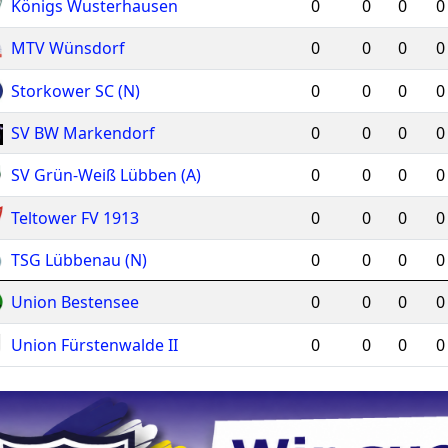
Königs Wusterhausen
0
0
0
0
MTV Wünsdorf
0
0
0
0
Storkower SC (N)
0
0
0
0
SV BW Markendorf
0
0
0
0
SV Grün-Weiß Lübben (A)
0
0
0
0
Teltower FV 1913
0
0
0
0
TSG Lübbenau (N)
0
0
0
0
Union Bestensee
0
0
0
0
Union Fürstenwalde II
0
0
0
0