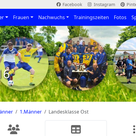
Facebook
Instagram
Pint
er
Frauen
Nachwuchs
Trainingszeiten
Fotos
S
16
änner
1.Männer
Landesklasse Ost