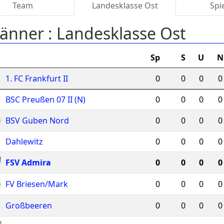
Team
Landesklasse Ost
Spi
änner :
Landesklasse Ost
Sp
S
U
N
1. FC Frankfurt II
0
0
0
0
BSC Preußen 07 II (N)
0
0
0
0
BSV Guben Nord
0
0
0
0
Dahlewitz
0
0
0
0
FSV Admira
0
0
0
0
FV Briesen/Mark
0
0
0
0
Großbeeren
0
0
0
0