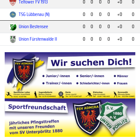
Teltower FV 1913
0
0
0
0
+0
0
TSG Lübbenau (N)
0
0
0
0
+0
0
Union Bestensee
0
0
0
0
+0
0
Union Fürstenwalde II
0
0
0
0
+0
0