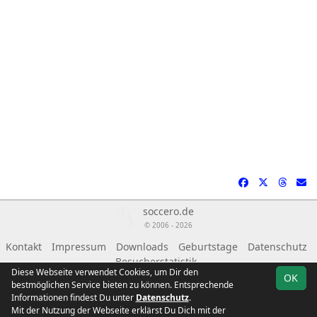
soccero.de
© 2006 - 2026
Kontakt
Impressum
Downloads
Geburtstage
Datenschutz
Besucherstatistik
Diese Webseite verwendet Cookies, um Dir den
OK
bestmöglichen Service bieten zu können. Entsprechende
Informationen findest Du unter
Datenschutz
.
Mit der Nutzung der Webseite erklärst Du Dich mit der
Team
Landesklasse
Spielplan
Statistik