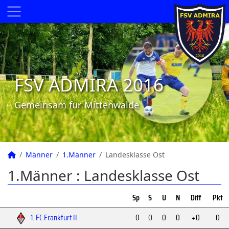
FSV ADMIRA 2016
Gemeinsam für Mittenwalde
Männer
1.Männer
Landesklasse Ost
1.Männer :
Landesklasse Ost
Sp
S
U
N
Diff
Pkt
1. FC Frankfurt II
0
0
0
0
+0
0