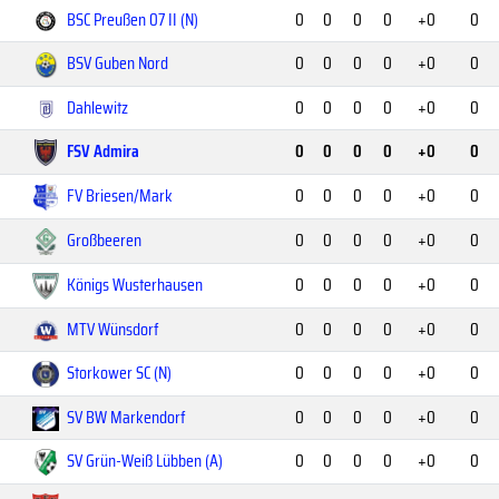
BSC Preußen 07 II (N)
0
0
0
0
+0
0
BSV Guben Nord
0
0
0
0
+0
0
Dahlewitz
0
0
0
0
+0
0
FSV Admira
0
0
0
0
+0
0
FV Briesen/Mark
0
0
0
0
+0
0
Großbeeren
0
0
0
0
+0
0
Königs Wusterhausen
0
0
0
0
+0
0
MTV Wünsdorf
0
0
0
0
+0
0
Storkower SC (N)
0
0
0
0
+0
0
SV BW Markendorf
0
0
0
0
+0
0
SV Grün-Weiß Lübben (A)
0
0
0
0
+0
0