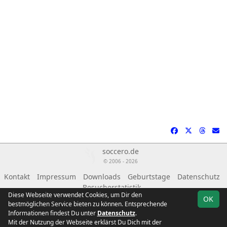
soccero.de
© 2006 - 2026
Kontakt
Impressum
Downloads
Geburtstage
Datenschutz
Besucherstatistik
Diese Webseite verwendet Cookies, um Dir den
OK
bestmöglichen Service bieten zu können. Entsprechende
Informationen findest Du unter
Datenschutz
.
Mit der Nutzung der Webseite erklärst Du Dich mit der
Team
Landesklasse
Spielplan
Statistik