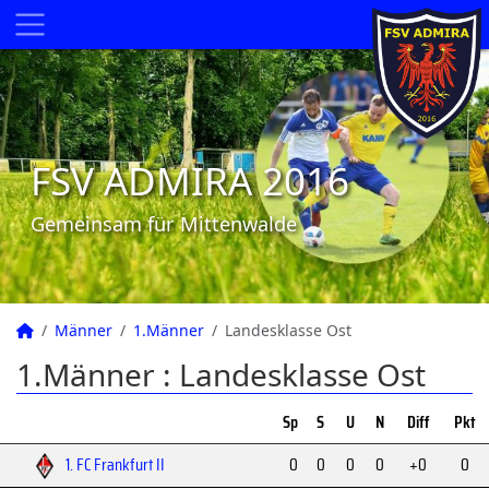
FSV ADMIRA 2016
Gemeinsam für Mittenwalde
Männer
1.Männer
Landesklasse Ost
1.Männer :
Landesklasse Ost
Sp
S
U
N
Diff
Pkt
1. FC Frankfurt II
0
0
0
0
+0
0