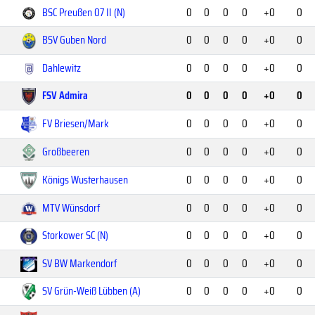
BSC Preußen 07 II (N)
0
0
0
0
+0
0
BSV Guben Nord
0
0
0
0
+0
0
Dahlewitz
0
0
0
0
+0
0
FSV Admira
0
0
0
0
+0
0
FV Briesen/Mark
0
0
0
0
+0
0
Großbeeren
0
0
0
0
+0
0
Königs Wusterhausen
0
0
0
0
+0
0
MTV Wünsdorf
0
0
0
0
+0
0
Storkower SC (N)
0
0
0
0
+0
0
SV BW Markendorf
0
0
0
0
+0
0
SV Grün-Weiß Lübben (A)
0
0
0
0
+0
0