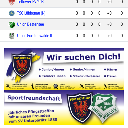
Teltower FV 1913
0
0
0
0
+0
0
TSG Lübbenau (N)
0
0
0
0
+0
0
Union Bestensee
0
0
0
0
+0
0
Union Fürstenwalde II
0
0
0
0
+0
0