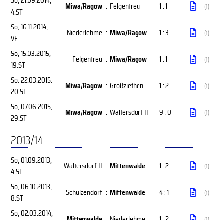
So, 21.09.2014
,
Miwa/Ragow
:
Felgentreu
1 : 1
(1)
4.ST
So, 16.11.2014
,
Niederlehme
:
Miwa/Ragow
1 : 3
(1)
VF
So, 15.03.2015
,
Felgentreu
:
Miwa/Ragow
1 : 1
(1)
19.ST
So, 22.03.2015
,
Miwa/Ragow
:
Großziethen
1 : 2
(1)
20.ST
So, 07.06.2015
,
Miwa/Ragow
:
Waltersdorf II
9 : 0
(1)
29.ST
2013/14
So, 01.09.2013
,
Waltersdorf II
:
Mittenwalde
1 : 2
(1)
4.ST
So, 06.10.2013
,
Schulzendorf
:
Mittenwalde
4 : 1
(1)
8.ST
So, 02.03.2014
,
Mittenwalde
:
Niederlehme
1 : 2
(1)