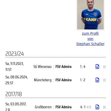
zum Profil
von
Stephan Schaller
2023/24
Sa, 11.11.2023
,
SG Wiesenau
:
FSV Admira
1 : 4
(1)
11.ST
Sa, 08.06.2024
,
Müncheberg
:
FSV Admira
1 : 2
(1)
29.ST
2017/18
So, 03.09.2017
,
Großbeeren
:
FSV Admira
4 : 1
n.V.
(1)
2.R