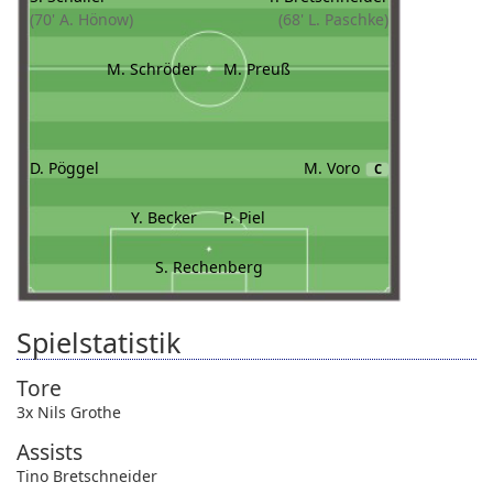
(70' A. Hönow)
(68' L. Paschke)
M. Schröder
M. Preuß
D. Pöggel
M. Voro
C
Y. Becker
P. Piel
S. Rechenberg
Spielstatistik
Tore
3x Nils Grothe
Assists
Tino Bretschneider