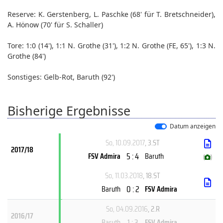
Reserve: K. Gerstenberg, L. Paschke (68' für T. Bretschneider),
A. Hönow (70' für S. Schaller)
Tore: 1:0 (14'), 1:1 N. Grothe (31'), 1:2 N. Grothe (FE, 65'), 1:3 N.
Grothe (84')
Sonstiges: Gelb-Rot, Baruth (92')
Bisherige Ergebnisse
Datum anzeigen
So, 10.09.2017
, 3.ST
2017/18
5 : 4
FSV Admira
Baruth
(
)
So, 11.03.2018
, 18.ST
0 : 2
Baruth
FSV Admira
So, 04.09.2016
, 2.R
2016/17
1 : 3
Baruth
FSV Admira