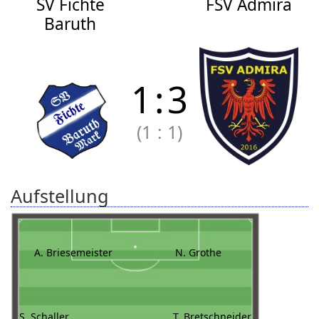
SV Fichte
FSV Admira
Baruth
1
:
3
(1
:
1)
Aufstellung
A. Briesemeister
N. Grothe
S. Schaller
T. Bretschneider