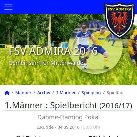
FSV ADMIRA 2016
Gemeinsam für Mittenwalde
Männer
Archiv
1.Männer
Spielplan
Spieltag
1.Männer :
Spielbericht
(2016/17)
Dahme-Fläming Pokal
2.Runde - 04.09.2016
15:00 Uhr