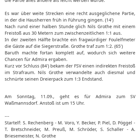
die Partie alles andere als leicht werden würde.
Es war über weite Strecken eine recht ausgeglichene Partie,
in der die Hausherren früh in Führung gingen. (14')
Nach rund einer halben Stunde glich Nils Grothe mit einem
Freistoß aus 30 Metern zum zwischenzeitlichen 1:1 aus.
In der zweiten Hälfte brachte ein fragwürdiger Foulelfmeter
die Gäste auf die Siegerstraße. Grothe traf zum 1:2. (65')
Baruth machte fortan komplett auf, wodurch sich weitere
Chancen für Admira ergaben.
Kurz vor Schluss (84') bekam der FSV einen indirekten Freistoß
im Strafraum. Nils Grothe verwandelte auch diesmal und
schnürte seinen Dreierpack zum 1:3 Endstand.
Am Sonntag, 11.09., geht es für Admira zum SV
Waßmannsdorf. Anstoß ist um 15 Uhr.
---
Startelf: S. Rechenberg - M. Voro, Y. Becker, P. Piel, D. Pöggel -
T. Bretschneider, M. Preuß, M. Schröder, S. Schaller - A.
Briesemeister, N. Grothe