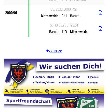
So, 22.10.2000
, 7.ST
2000/01
3 : 1
Mittenwalde
Baruth
So, 18.03.2001
, 22.ST
1 : 3
Baruth
Mittenwalde
Zurück