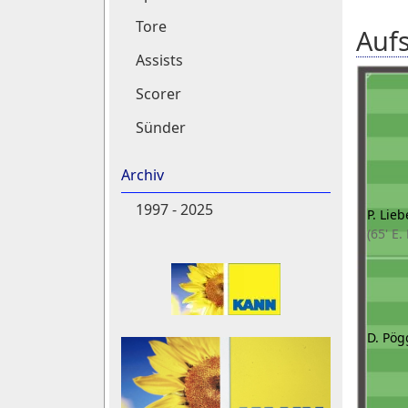
Tore
Aufs
Assists
Scorer
Sünder
Archiv
1997 - 2025
P. Lieb
(65' E.
D. Pög