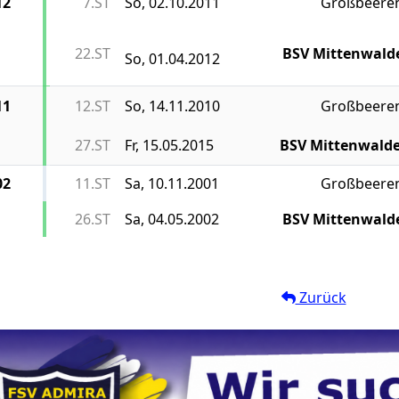
12
7.ST
So, 02.10.2011
Großbeere
22.ST
BSV Mittenwald
So, 01.04.2012
11
12.ST
So, 14.11.2010
Großbeere
27.ST
Fr, 15.05.2015
BSV Mittenwald
02
11.ST
Sa, 10.11.2001
Großbeere
26.ST
Sa, 04.05.2002
BSV Mittenwald
Zurück