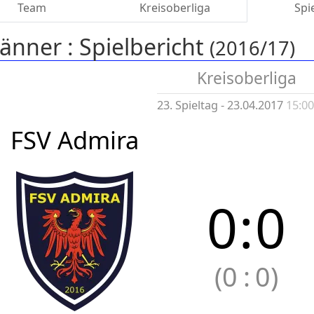
Team
Kreisoberliga
Spi
änner :
Spielbericht
(2016/17)
Kreisoberliga
23. Spieltag - 23.04.2017
15:0
FSV Admira
0
:
0
(0
:
0)