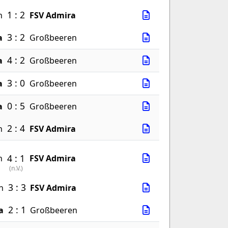
1 : 2
n
FSV Admira
3 : 2
a
Großbeeren
4 : 2
a
Großbeeren
3 : 0
a
Großbeeren
0 : 5
a
Großbeeren
2 : 4
n
FSV Admira
4 : 1
n
FSV Admira
(
n.V.
)
3 : 3
n
FSV Admira
2 : 1
a
Großbeeren