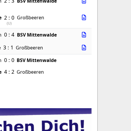
2 : 3
n
BSV Mittenwalde
2 : 0
e
Großbeeren
(
U
)
0 : 4
n
BSV Mittenwalde
3 : 1
e
Großbeeren
0 : 0
n
BSV Mittenwalde
4 : 2
e
Großbeeren