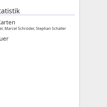
atistik
Karten
el
,
Marcel Schröder
,
Stephan Schaller
uer