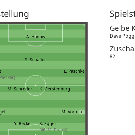
tellung
Spielst
Gelbe 
Dave Pögg
A. Hönow
Zuscha
82
S. Schaller
e
L. Paschke
 Piesker)
M. Schröder
K. Gerstenberg
gel
M. Voro
C
Y. Becker
S. Eggert
(46' M. Preuß)