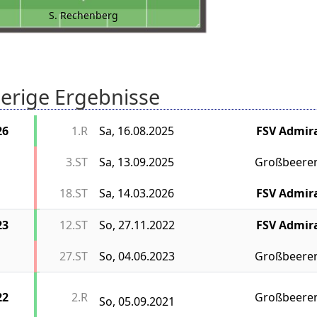
S. Rechenberg
erige Ergebnisse
26
1.R
Sa, 16.08.2025
FSV Admir
3.ST
Sa, 13.09.2025
Großbeere
18.ST
Sa, 14.03.2026
FSV Admir
23
12.ST
So, 27.11.2022
FSV Admir
27.ST
So, 04.06.2023
Großbeere
22
2.R
Großbeere
So, 05.09.2021