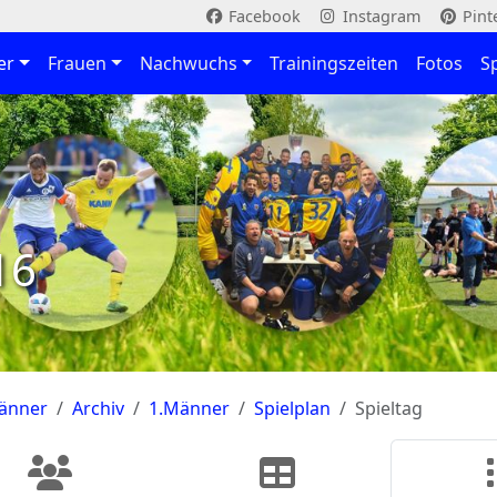
Facebook
Instagram
Pint
er
Frauen
Nachwuchs
Trainingszeiten
Fotos
S
16
änner
Archiv
1.Männer
Spielplan
Spieltag