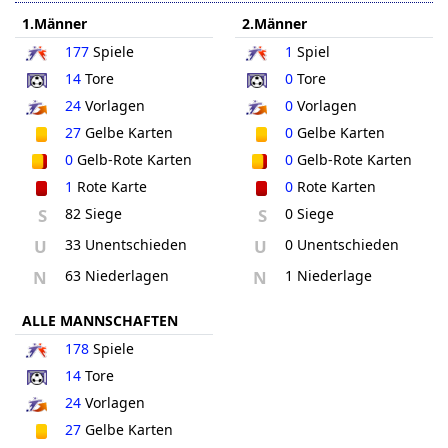
1.Männer
2.Männer
177
Spiele
1
Spiel
14
Tore
0
Tore
24
Vorlagen
0
Vorlagen
27
Gelbe Karten
0
Gelbe Karten
0
Gelb-Rote Karten
0
Gelb-Rote Karten
1
Rote Karte
0
Rote Karten
S
82 Siege
S
0 Siege
U
33 Unentschieden
U
0 Unentschieden
N
63 Niederlagen
N
1 Niederlage
ALLE MANNSCHAFTEN
178
Spiele
14
Tore
24
Vorlagen
27
Gelbe Karten