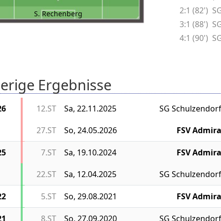
2:1 (82')
SG
S. Rechenberg
3:1 (88')
SG
4:1 (90')
SG
erige Ergebnisse
26
12.ST
Sa, 22.11.2025
SG Schulzendor
27.ST
So, 24.05.2026
FSV Admir
25
7.ST
Sa, 19.10.2024
FSV Admir
22.ST
Sa, 12.04.2025
SG Schulzendor
22
5.ST
So, 29.08.2021
FSV Admir
21
8.ST
So, 27.09.2020
SG Schulzendor