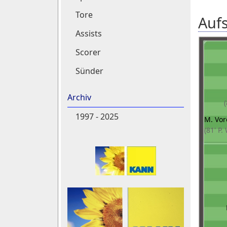
Tore
Aufs
Assists
Scorer
Sünder
Archiv
1997 - 2025
M. Vor
(81' P.