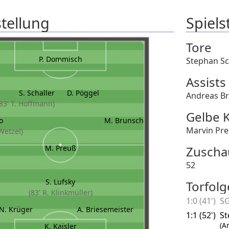
tellung
Spielst
Tore
P. Dommisch
Stephan Sc
Assists
S. Schaller
D. Pöggel
Andreas Br
(83' T. Hoffmann)
Gelbe 
o
M. Brunsch
Marvin Pr
 Wetzel)
M. Preuß
Zuscha
52
S. Lufsky
Torfolg
(83' R. Klinkmüller)
1:0 (41')
SG
N. Krüger
A. Briesemeister
1:1 (52')
St
(A
K. Kaisler