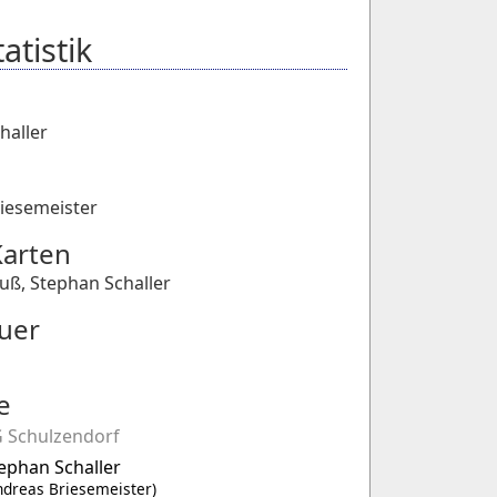
atistik
haller
iesemeister
Karten
euß
,
Stephan Schaller
uer
e
 Schulzendorf
ephan Schaller
ndreas Briesemeister)