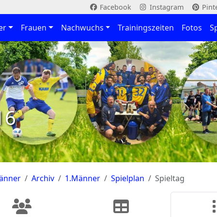
Facebook
Instagram
Pint
er
Frauen
Nachwuchs
Trainingszeiten
Fotos
S
16
änner
Archiv
1.Männer
Spielplan
Spieltag