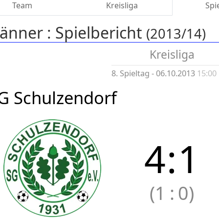
Team
Kreisliga
Spi
änner :
Spielbericht
(2013/14)
Kreisliga
8. Spieltag - 06.10.2013
15:00
G Schulzendorf
4
:
1
(1
:
0)