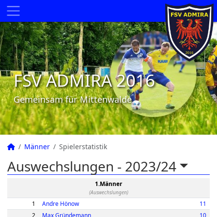
FSV ADMIRA 2016
Gemeinsam für Mittenwalde
Männer
Spielerstatistik
Auswechslungen -
2023/24
1.Männer
(Auswechslungen)
1
Andre Hönow
11
2
Max Gründemann
10