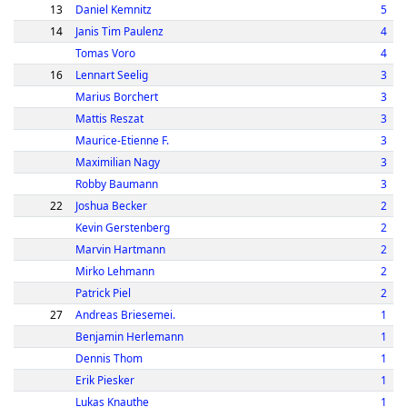
13
Daniel Kemnitz
5
14
Janis Tim Paulenz
4
Tomas Voro
4
16
Lennart Seelig
3
Marius Borchert
3
Mattis Reszat
3
Maurice-Etienne F.
3
Maximilian Nagy
3
Robby Baumann
3
22
Joshua Becker
2
Kevin Gerstenberg
2
Marvin Hartmann
2
Mirko Lehmann
2
Patrick Piel
2
27
Andreas Briesemei.
1
Benjamin Herlemann
1
Dennis Thom
1
Erik Piesker
1
Lukas Knauthe
1