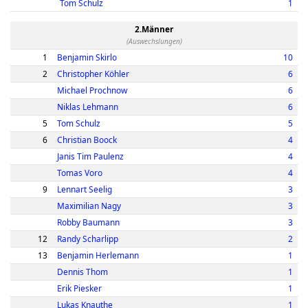
Tom Schulz
1
2.Männer
(Auswechslungen)
1
Benjamin Skirlo
10
2
Christopher Köhler
6
Michael Prochnow
6
Niklas Lehmann
6
5
Tom Schulz
5
6
Christian Boock
4
Janis Tim Paulenz
4
Tomas Voro
4
9
Lennart Seelig
3
Maximilian Nagy
3
Robby Baumann
3
12
Randy Scharlipp
2
13
Benjamin Herlemann
1
Dennis Thom
1
Erik Piesker
1
Lukas Knauthe
1