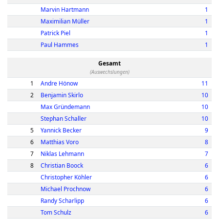
Marvin Hartmann
1
Maximilian Müller
1
Patrick Piel
1
Paul Hammes
1
Gesamt
(Auswechslungen)
1
Andre Hönow
11
2
Benjamin Skirlo
10
Max Gründemann
10
Stephan Schaller
10
5
Yannick Becker
9
6
Matthias Voro
8
7
Niklas Lehmann
7
8
Christian Boock
6
Christopher Köhler
6
Michael Prochnow
6
Randy Scharlipp
6
Tom Schulz
6