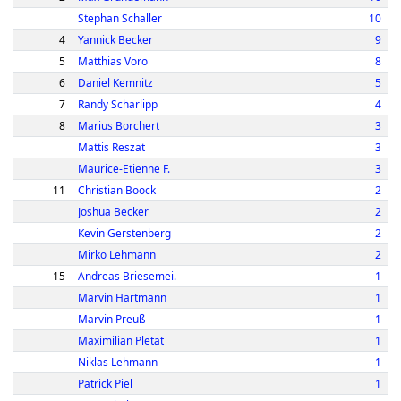
Stephan Schaller
10
4
Yannick Becker
9
5
Matthias Voro
8
6
Daniel Kemnitz
5
7
Randy Scharlipp
4
8
Marius Borchert
3
Mattis Reszat
3
Maurice-Etienne F.
3
11
Christian Boock
2
Joshua Becker
2
Kevin Gerstenberg
2
Mirko Lehmann
2
15
Andreas Briesemei.
1
Marvin Hartmann
1
Marvin Preuß
1
Maximilian Pletat
1
Niklas Lehmann
1
Patrick Piel
1