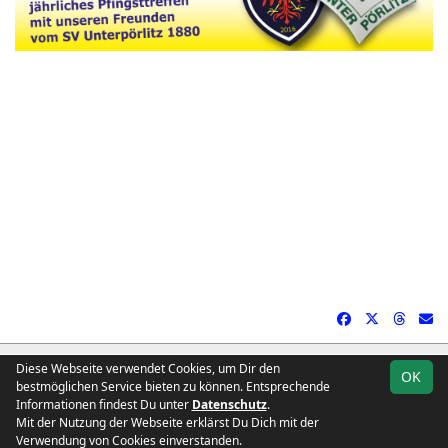
soccero.de
Diese Webseite verwendet Cookies, um Dir den
OK
© 2006 - 2026
bestmöglichen Service bieten zu können. Entsprechende
Informationen findest Du unter
Datenschutz
.
Kontakt
Impressum
Downloads
Geburtstage
Datenschutz
Mit der Nutzung der Webseite erklärst Du Dich mit der
Besucherstatistik
Verwendung von Cookies einverstanden.