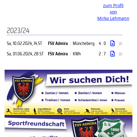
zum Profil
von
Mirko Lehmann
2023/24
Sa, 10.02.2024
, 14.ST
FSV Admira
:
Müncheberg
4 : 0
(1)
Sa, 01.06.2024
, 28.ST
FSV Admira
:
KWh
2 : 7
(1)