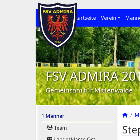
Startseite
Verein
Männ
FSV ADMIRA 20
Gemeinsam für Mittenwalde
M
1.Männer
Ste
Team
Landesklasse Ost