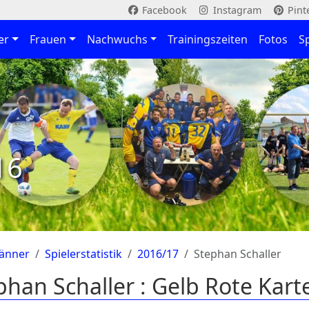
Facebook
Instagram
Pint
er
Frauen
Nachwuchs
Trainingszeiten
Fotos
S
16
änner
Spielerstatistik
2016/17
Stephan Schaller
phan Schaller : Gelb Rote Kar