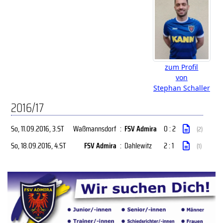
zum Profil
von
Stephan Schaller
2016/17
So, 11.09.2016
, 3.ST
Waßmannsdorf
:
FSV Admira
0 : 2
(2)
So, 18.09.2016
, 4.ST
FSV Admira
:
Dahlewitz
2 : 1
(1)