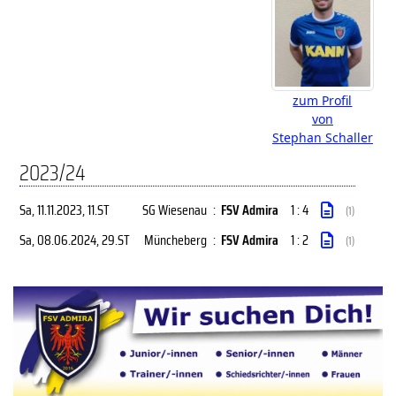
zum Profil
von
Stephan Schaller
2023/24
Sa, 11.11.2023
, 11.ST
SG Wiesenau
:
FSV Admira
1 : 4
(1)
Sa, 08.06.2024
, 29.ST
Müncheberg
:
FSV Admira
1 : 2
(1)