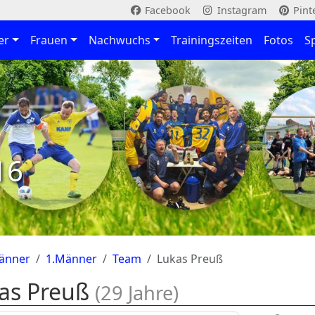
Facebook
Instagram
Pint
er
Frauen
Nachwuchs
Trainingszeiten
Fotos
S
16
änner
1.Männer
Team
Lukas Preuß
as Preuß
(29 Jahre)