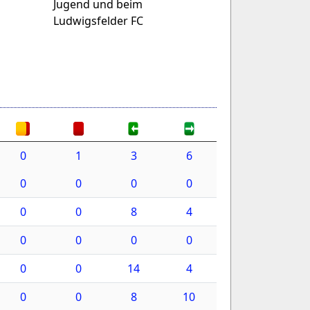
Jugend und beim
Ludwigsfelder FC
0
1
3
6
0
0
0
0
0
0
8
4
0
0
0
0
0
0
14
4
0
0
8
10