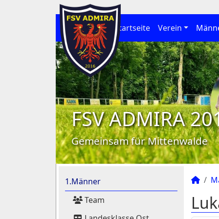
Startseite
Verein
Männ
FSV ADMIRA 20
Gemeinsam für Mittenwalde
M
1.Männer
Luk
Team
Landesklasse Ost