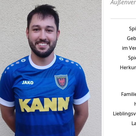
Außenver
Sp
Geb
im Ver
Spi
Herkun
Famili
Lieblingsv
L