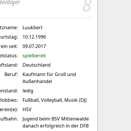
8
teidiger
itzname:
Luukbert
urtstag:
10.12.1996
ein seit:
09.07.2017
elstatus:
spielbereit
ftsland:
Deutschland
Beruf:
Kaufmann für Groß und
Außenhandel
enstand:
ledig
Hobbies:
Fußball, Volleyball, Musik (DJ)
erein(e):
HSV
aufbahn:
Jugend beim BSV Mittenwalde
danach erfolgreich in der DFB