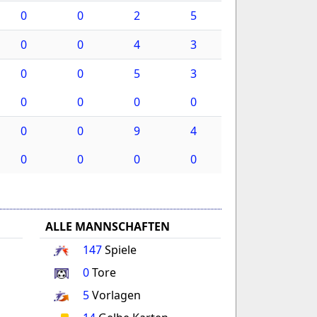
0
0
2
5
0
0
4
3
0
0
5
3
0
0
0
0
0
0
9
4
0
0
0
0
ALLE MANNSCHAFTEN
147
Spiele
0
Tore
5
Vorlagen