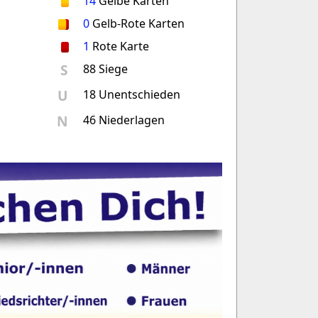
14
Gelbe Karten
0
Gelb-Rote Karten
1
Rote Karte
S
88 Siege
U
18 Unentschieden
N
46 Niederlagen