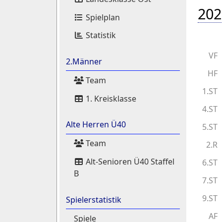
202
Spielplan
Statistik
VF
2.Männer
HF
Team
1.ST
1. Kreisklasse
4.ST
Alte Herren Ü40
5.ST
Team
2.R
Alt-Senioren Ü40 Staffel
6.ST
B
7.ST
9.ST
Spielerstatistik
AF
Spiele