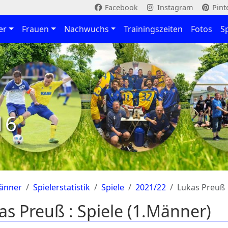
Facebook
Instagram
Pint
er
Frauen
Nachwuchs
Trainingszeiten
Fotos
S
16
änner
Spielerstatistik
Spiele
2021/22
Lukas Preuß
as Preuß : Spiele (1.Männer)