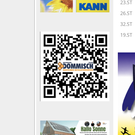
23.ST
26.ST
32.ST
19.ST