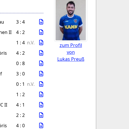
au
3 : 4
hen II
4 : 2
1 : 4
n.V.
zum Profil
von
öris
4 : 2
Lukas Preuß
0 : 8
f
3 : 0
0 : 1
n.V.
1 : 2
C II
4 : 1
2 : 2
öris
4 : 0