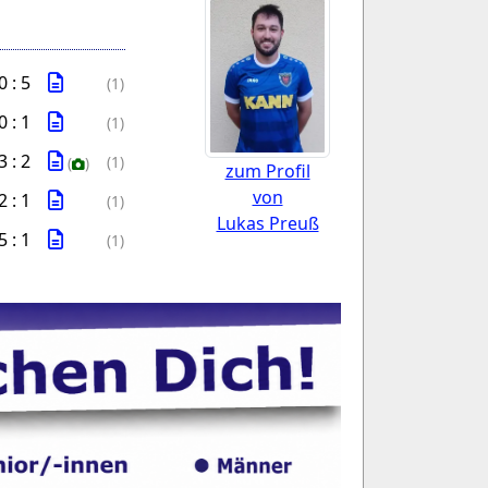
0 : 5
(1)
0 : 1
(1)
3 : 2
(1)
(
)
zum Profil
von
2 : 1
(1)
Lukas Preuß
5 : 1
(1)