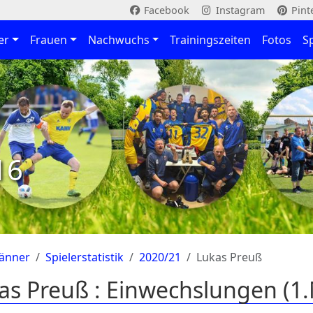
Facebook
Instagram
Pint
er
Frauen
Nachwuchs
Trainingszeiten
Fotos
S
16
änner
Spielerstatistik
2020/21
Lukas Preuß
as Preuß : Einwechslungen (1