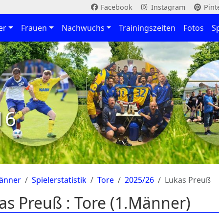
Facebook
Instagram
Pint
er
Frauen
Nachwuchs
Trainingszeiten
Fotos
S
16
änner
Spielerstatistik
Tore
2025/26
Lukas Preuß
as Preuß : Tore (1.Männer)