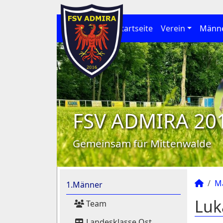
Startseite
Verein
Männ
FSV ADMIRA 20
Gemeinsam für Mittenwalde
M
1.Männer
Luk
Team
Landesklasse Ost