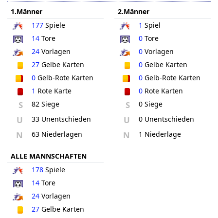
1.Männer
2.Männer
177
Spiele
1
Spiel
14
Tore
0
Tore
24
Vorlagen
0
Vorlagen
27
Gelbe Karten
0
Gelbe Karten
0
Gelb-Rote Karten
0
Gelb-Rote Karten
1
Rote Karte
0
Rote Karten
S
82 Siege
S
0 Siege
U
33 Unentschieden
U
0 Unentschieden
N
63 Niederlagen
N
1 Niederlage
ALLE MANNSCHAFTEN
178
Spiele
14
Tore
24
Vorlagen
27
Gelbe Karten