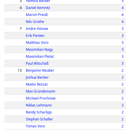
3
Yannick Becker
5
4
Daniel Kemnitz
4
Marvin Preuß
4
Nils Grothe
4
7
Andre Hönow
3
Erik Piesker
3
Matthias Voro
3
Maximilian Nagy
3
Maximilian Pletat
3
Paul Witschaß
3
13
Benjamin Neuber
2
Joshua Becker
2
Mattis Reszat
2
Max Gründemann
2
Michael Prochnow
2
Niklas Lehmann
2
Randy Scharlipp
2
Stephan Schaller
2
Tomas Voro
2