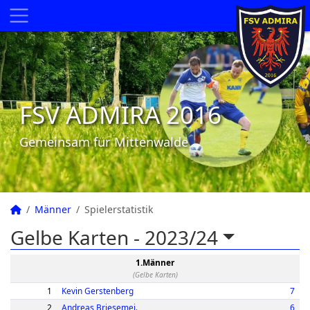
FSV ADMIRA 2016
Gemeinsam für Mittenwalde
Männer
Spielerstatistik
Gelbe Karten -
2023/24
1.Männer
(Gelbe Karten)
1
Kevin Gerstenberg
7
2
Andreas Briesemei.
6