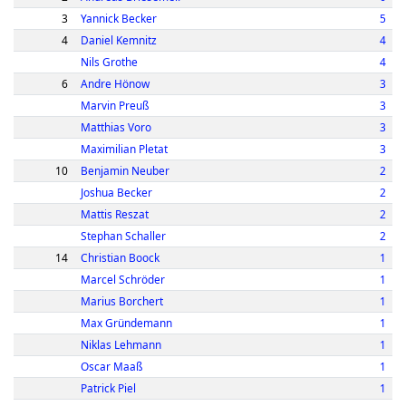
3
Yannick Becker
5
4
Daniel Kemnitz
4
Nils Grothe
4
6
Andre Hönow
3
Marvin Preuß
3
Matthias Voro
3
Maximilian Pletat
3
10
Benjamin Neuber
2
Joshua Becker
2
Mattis Reszat
2
Stephan Schaller
2
14
Christian Boock
1
Marcel Schröder
1
Marius Borchert
1
Max Gründemann
1
Niklas Lehmann
1
Oscar Maaß
1
Patrick Piel
1