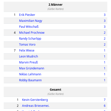
2.Männer
(Gelbe Karten)
1
Erik Piesker
3
Maximilian Nagy
3
Paul Witschaß
3
4
Michael Prochnow
2
Randy Scharlipp
2
Tomas Voro
2
7
Felix Wiese
1
Leon Mudrich
1
Marvin Preuß
1
Max Gründemann
1
Niklas Lehmann
1
Robby Baumann
1
Gesamt
(Gelbe Karten)
1
Kevin Gerstenberg
7
2
Andreas Briesemei.
6