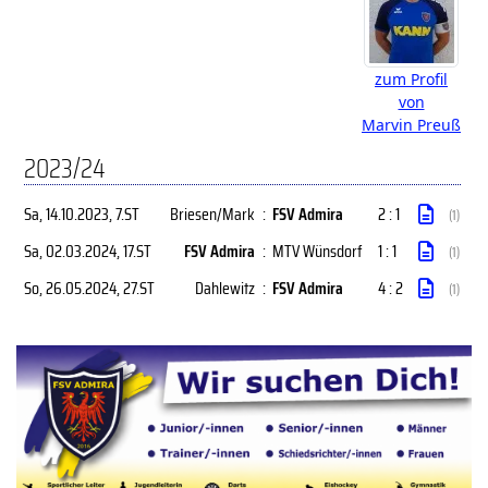
zum Profil
von
Marvin Preuß
2023/24
Sa, 14.10.2023
, 7.ST
Briesen/Mark
:
FSV Admira
2 : 1
(1)
Sa, 02.03.2024
, 17.ST
FSV Admira
:
MTV Wünsdorf
1 : 1
(1)
So, 26.05.2024
, 27.ST
Dahlewitz
:
FSV Admira
4 : 2
(1)