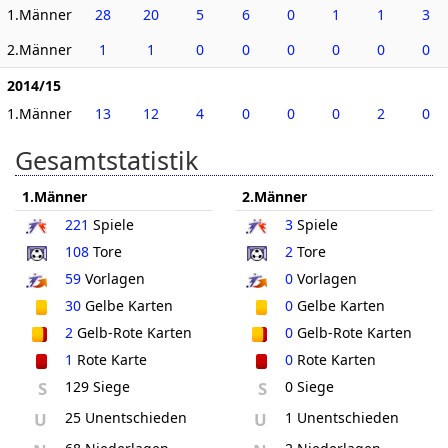
1.Männer
28
20
5
6
0
1
1
3
2.Männer
1
1
0
0
0
0
0
0
2014/15
1.Männer
13
12
4
0
0
0
2
0
Gesamtstatistik
1.Männer
2.Männer
221
Spiele
3
Spiele
108
Tore
2
Tore
59
Vorlagen
0
Vorlagen
30
Gelbe Karten
0
Gelbe Karten
2
Gelb-Rote Karten
0
Gelb-Rote Karten
1
Rote Karte
0
Rote Karten
S
129 Siege
S
0 Siege
U
25 Unentschieden
U
1 Unentschieden