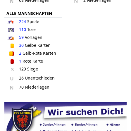
N
68 Niederlagen
N
2 Niederlagen
ALLE MANNSCHAFTEN
224
Spiele
110
Tore
59
Vorlagen
30
Gelbe Karten
2
Gelb-Rote Karten
1
Rote Karte
S
129 Siege
U
26 Unentschieden
N
70 Niederlagen