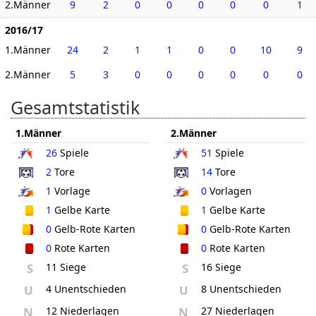
2.Männer
9
2
0
0
0
0
0
1
2016/17
1.Männer
24
2
1
1
0
0
10
9
2.Männer
5
3
0
0
0
0
0
0
Gesamtstatistik
1.Männer
2.Männer
26
Spiele
51
Spiele
2
Tore
14
Tore
1
Vorlage
0
Vorlagen
1
Gelbe Karte
1
Gelbe Karte
0
Gelb-Rote Karten
0
Gelb-Rote Karten
0
Rote Karten
0
Rote Karten
S
11 Siege
S
16 Siege
U
4 Unentschieden
U
8 Unentschieden
N
12 Niederlagen
N
27 Niederlagen