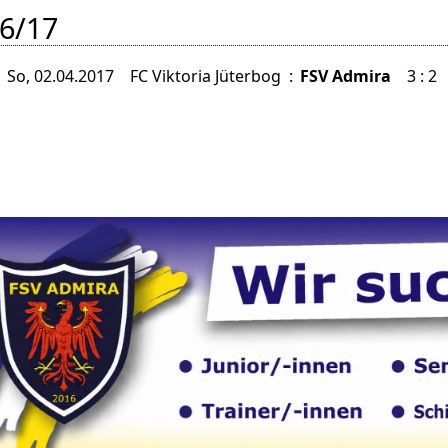
6/17
So, 02.04.2017
FC Viktoria Jüterbog
:
FSV Admira
3 : 2