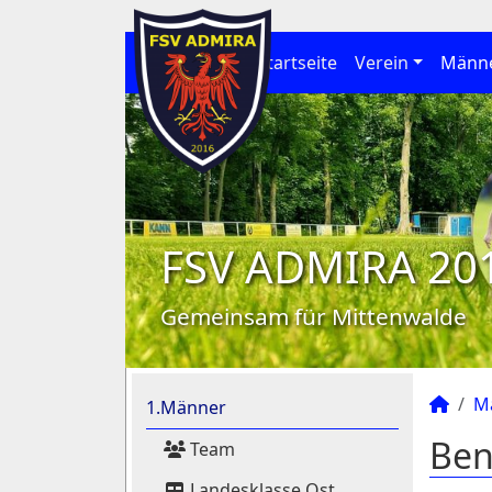
Startseite
Verein
Männ
FSV ADMIRA 20
Gemeinsam für Mittenwalde
M
1.Männer
Ben
Team
Landesklasse Ost