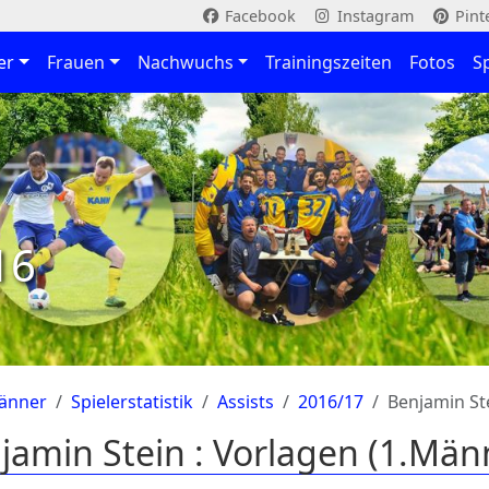
Facebook
Instagram
Pint
er
Frauen
Nachwuchs
Trainingszeiten
Fotos
S
16
änner
Spielerstatistik
Assists
2016/17
Benjamin St
jamin Stein : Vorlagen (1.Män