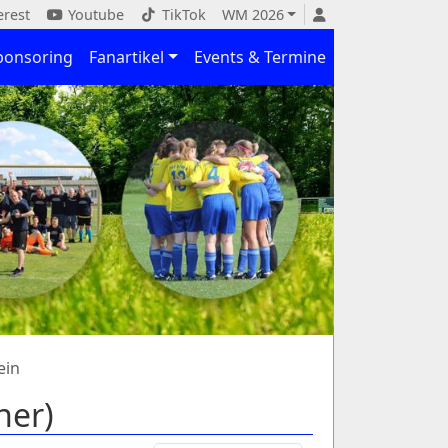
erest
Youtube
TikTok
WM 2026
ponsoring
Fanartikel
Events & Termine
ein
ner)