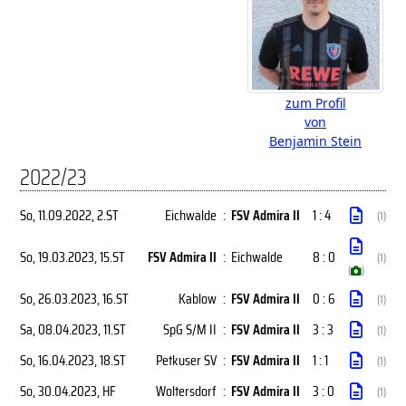
zum Profil
von
Benjamin Stein
2022/23
So, 11.09.2022
, 2.ST
Eichwalde
:
FSV Admira II
1 : 4
(1)
So, 19.03.2023
, 15.ST
FSV Admira II
:
Eichwalde
8 : 0
(1)
(
)
So, 26.03.2023
, 16.ST
Kablow
:
FSV Admira II
0 : 6
(1)
Sa, 08.04.2023
, 11.ST
SpG S/M II
:
FSV Admira II
3 : 3
(1)
So, 16.04.2023
, 18.ST
Petkuser SV
:
FSV Admira II
1 : 1
(1)
So, 30.04.2023
, HF
Woltersdorf
:
FSV Admira II
3 : 0
(1)