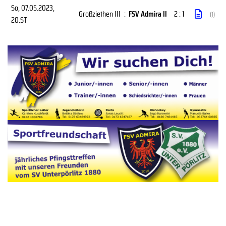
So, 07.05.2023
,
Großziethen III
:
FSV Admira II
2 : 1
(1)
20.ST