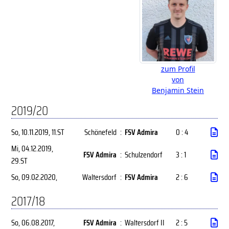
zum Profil
von
Benjamin Stein
2019/20
So, 10.11.2019
, 11.ST
Schönefeld
:
FSV Admira
0 : 4
Mi, 04.12.2019
,
FSV Admira
:
Schulzendorf
3 : 1
29.ST
So, 09.02.2020
,
Waltersdorf
:
FSV Admira
2 : 6
2017/18
So, 06.08.2017
,
FSV Admira
:
Waltersdorf II
2 : 5