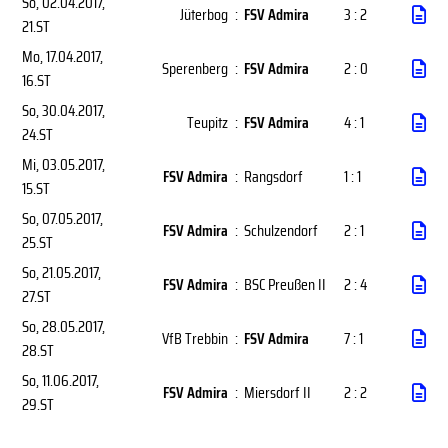
So, 02.04.2017
,
Jüterbog
:
FSV Admira
3 : 2
21.ST
Mo, 17.04.2017
,
Sperenberg
:
FSV Admira
2 : 0
16.ST
So, 30.04.2017
,
Teupitz
:
FSV Admira
4 : 1
24.ST
Mi, 03.05.2017
,
FSV Admira
:
Rangsdorf
1 : 1
15.ST
So, 07.05.2017
,
FSV Admira
:
Schulzendorf
2 : 1
25.ST
So, 21.05.2017
,
FSV Admira
:
BSC Preußen II
2 : 4
27.ST
So, 28.05.2017
,
VfB Trebbin
:
FSV Admira
7 : 1
28.ST
So, 11.06.2017
,
FSV Admira
:
Miersdorf II
2 : 2
29.ST