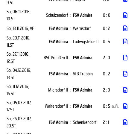
9.ST
So, 06.11.2016
,
Schulzendorf
:
FSV Admira
0 : 0
10.ST
So, 13.11.2016
, VF
FSV Admira
:
Wernsdorf
0 : 2
So, 20.11.2016
,
FSV Admira
:
Ludwigsfelde II
0 : 4
11.ST
So, 27.11.2016
,
BSC Preußen II
:
FSV Admira
2 : 0
12.ST
So, 04.12.2016
,
FSV Admira
:
VfB Trebbin
0 : 2
13.ST
So, 11.12.2016
,
Miersdorf II
:
FSV Admira
2 : 0
14.ST
So, 05.03.2017
,
Waltersdorf II
:
FSV Admira
0 : 5
a.W.
17.ST
So, 26.03.2017
,
FSV Admira
:
Schenkendorf
2 : 1
20.ST