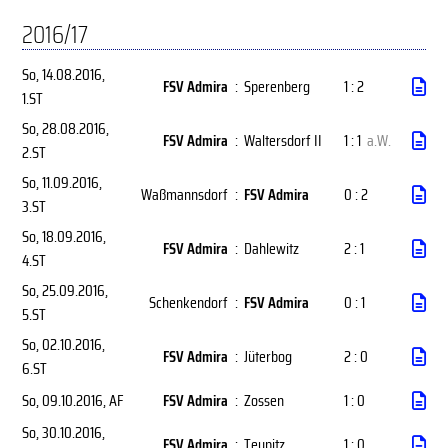
2016/17
So, 14.08.2016
,
FSV Admira
:
Sperenberg
1 : 2
1.ST
So, 28.08.2016
,
FSV Admira
:
Waltersdorf II
1 : 1
a.W.
2.ST
So, 11.09.2016
,
Waßmannsdorf
:
FSV Admira
0 : 2
3.ST
So, 18.09.2016
,
FSV Admira
:
Dahlewitz
2 : 1
4.ST
So, 25.09.2016
,
Schenkendorf
:
FSV Admira
0 : 1
5.ST
So, 02.10.2016
,
FSV Admira
:
Jüterbog
2 : 0
6.ST
So, 09.10.2016
, AF
FSV Admira
:
Zossen
1 : 0
So, 30.10.2016
,
FSV Admira
:
Teupitz
1 : 0