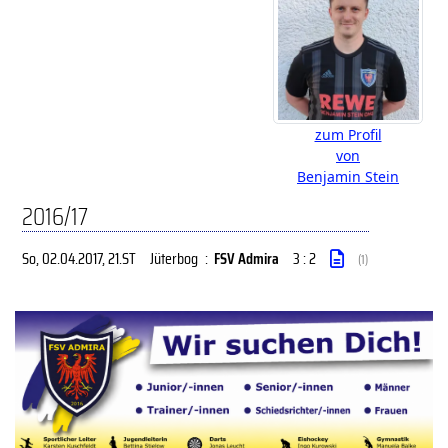
zum Profil
von
Benjamin Stein
2016/17
So, 02.04.2017
, 21.ST
Jüterbog
:
FSV Admira
3 : 2
(1)