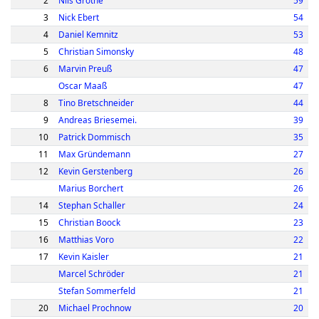
2
Nils Grothe
59
3
Nick Ebert
54
4
Daniel Kemnitz
53
5
Christian Simonsky
48
6
Marvin Preuß
47
Oscar Maaß
47
8
Tino Bretschneider
44
9
Andreas Briesemei.
39
10
Patrick Dommisch
35
11
Max Gründemann
27
12
Kevin Gerstenberg
26
Marius Borchert
26
14
Stephan Schaller
24
15
Christian Boock
23
16
Matthias Voro
22
17
Kevin Kaisler
21
Marcel Schröder
21
Stefan Sommerfeld
21
20
Michael Prochnow
20