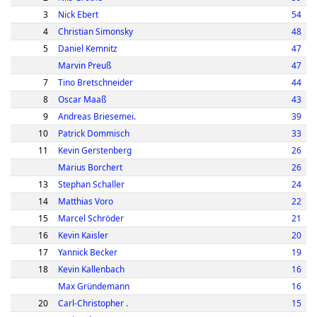
3
Nick Ebert
54
4
Christian Simonsky
48
5
Daniel Kemnitz
47
Marvin Preuß
47
7
Tino Bretschneider
44
8
Oscar Maaß
43
9
Andreas Briesemei.
39
10
Patrick Dommisch
33
11
Kevin Gerstenberg
26
Marius Borchert
26
13
Stephan Schaller
24
14
Matthias Voro
22
15
Marcel Schröder
21
16
Kevin Kaisler
20
17
Yannick Becker
19
18
Kevin Kallenbach
16
Max Gründemann
16
20
Carl-Christopher .
15