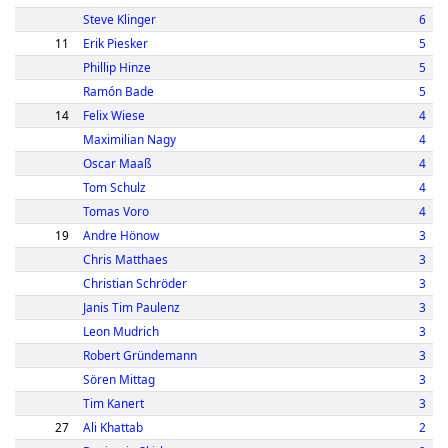
Steve Klinger
6
11
Erik Piesker
5
Phillip Hinze
5
Ramón Bade
5
14
Felix Wiese
4
Maximilian Nagy
4
Oscar Maaß
4
Tom Schulz
4
Tomas Voro
4
19
Andre Hönow
3
Chris Matthaes
3
Christian Schröder
3
Janis Tim Paulenz
3
Leon Mudrich
3
Robert Gründemann
3
Sören Mittag
3
Tim Kanert
3
27
Ali Khattab
2