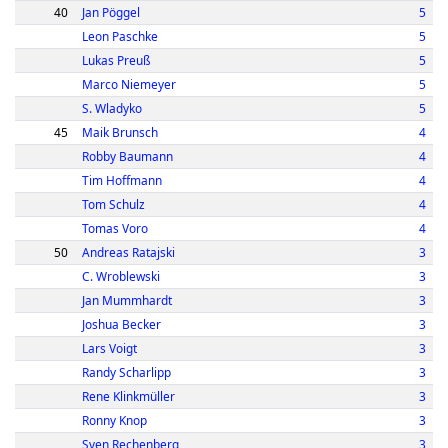
40
Jan Pöggel
5
Leon Paschke
5
Lukas Preuß
5
Marco Niemeyer
5
S. Wladyko
5
45
Maik Brunsch
4
Robby Baumann
4
Tim Hoffmann
4
Tom Schulz
4
Tomas Voro
4
50
Andreas Ratajski
3
C. Wroblewski
3
Jan Mummhardt
3
Joshua Becker
3
Lars Voigt
3
Randy Scharlipp
3
Rene Klinkmüller
3
Ronny Knop
3
Sven Rechenberg
3