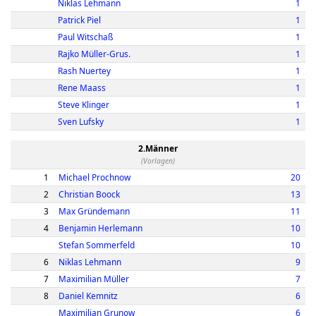
Niklas Lehmann
1
Patrick Piel
1
Paul Witschaß
1
Rajko Müller-Grus.
1
Rash Nuertey
1
Rene Maass
1
Steve Klinger
1
Sven Lufsky
1
2.Männer
(Vorlagen)
1
Michael Prochnow
20
2
Christian Boock
13
3
Max Gründemann
11
4
Benjamin Herlemann
10
Stefan Sommerfeld
10
6
Niklas Lehmann
9
7
Maximilian Müller
7
8
Daniel Kemnitz
6
Maximilian Grunow
6