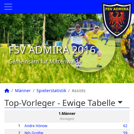
FSV ADMIRA 2016
Gemeinsam für Mittenwalde
Männer
Spielerstatistik
Assists
Top-Vorleger -
Ewige Tabelle
1.Männer
(Vorlagen)
1
Andre Hönow
62
2
Nils Grothe
59