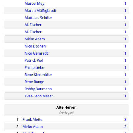
Marcel Mey
1
Martin Müßigbrodt
1
Matthias Schiller
1
M. Fischer
1
M. Fischer
1
Mirko Adam
1
Nico Dochan
1
Nico Gamradt
1
Patrick Piel
1
Phillip Liebe
1
Rene Klinkmüller
1
Rene Runge
1
Robby Baumann
1
Yves-Leon Meser
1
Alte Herren
(Vorlagen)
1
Frank Mette
3
2
Mirko Adam
2