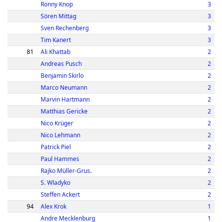
Ronny Knop
3
Sören Mittag
3
Sven Rechenberg
3
Tim Kanert
3
81
Ali Khattab
2
Andreas Pusch
2
Benjamin Skirlo
2
Marco Neumann
2
Marvin Hartmann
2
Matthias Gericke
2
Nico Krüger
2
Nico Lehmann
2
Patrick Piel
2
Paul Hammes
2
Rajko Müller-Grus.
2
S. Wladyko
2
Steffen Ackert
2
94
Alex Krok
1
Andre Mecklenburg
1