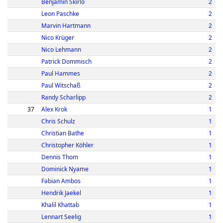
Benjamin Skirlo
2
Leon Paschke
2
Marvin Hartmann
2
Nico Krüger
2
Nico Lehmann
2
Patrick Dommisch
2
Paul Hammes
2
Paul Witschaß
2
Randy Scharlipp
2
37
Alex Krok
1
Chris Schulz
1
Christian Bathe
1
Christopher Köhler
1
Dennis Thom
1
Dominick Nyame
1
Fabian Ambos
1
Hendrik Jaekel
1
Khalil Khattab
1
Lennart Seelig
1