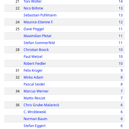
21
Toni Wolter
14
22
Nico Böhme
13
Sebastian Puhlmann
13
24
Maurice-Etienne F.
12
25
Dave Pöggel
11
Maximilian Pletat
11
Stefan Sommerfeld
11
28
Christian Boock
10
Paul Wetzel
10
Robert Fiedler
10
31
Felix Krüger
9
32
Mirko Adam
8
Pascal Seidel
8
34
Marcus Werner
7
Mattis Reszat
7
36
Chris Grube-Malareck
6
C. Wroblewski
6
Norman Baum
6
Stefan Eggert
6