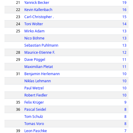
21
Yannick Becker
19
22
Kevin Kallenbach
16
23
Carl-Christopher .
15
24
Toni Wolter
14
25
Mirko Adam
13
Nico Böhme
13
Sebastian Puhlmann
13
28
Maurice-Etienne F.
12
29
Dave Pöggel
11
Maximilian Pletat
11
31
Benjamin Herlemann
10
Niklas Lehmann
10
Paul Wetzel
10
Robert Fiedler
10
35
Felix Krüger
9
36
Pascal Seidel
8
Tom Schulz
8
Tomas Voro
8
39
Leon Paschke
7