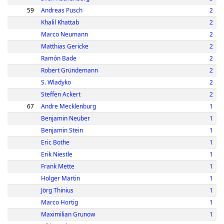
59
Andreas Pusch
2
Khalil Khattab
2
Marco Neumann
2
Matthias Gericke
2
Ramón Bade
2
Robert Gründemann
2
S. Wladyko
2
Steffen Ackert
2
67
Andre Mecklenburg
1
Benjamin Neuber
1
Benjamin Stein
1
Eric Bothe
1
Erik Niestle
1
Frank Mette
1
Holger Martin
1
Jörg Thinius
1
Marco Hortig
1
Maximilian Grunow
1