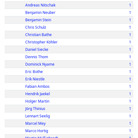
Andreas Nitschak
1
Benjamin Neuber
1
Benjamin Stein
1
Chris Schulz
1
Christian Bathe
1
Christopher Köhler
1
Daniel Siecke
1
Dennis Thom
1
Dominick Nyame
1
Eric Bothe
1
Erik Niestle
1
Fabian Ambos
1
Hendrik Jaekel
1
Holger Martin
1
Jörg Thinius
1
Lennart Seelig
1
Marcel Mey
1
Marco Hortig
1