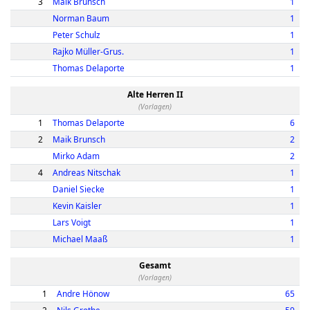
3
Maik Brunsch
1
Norman Baum
1
Peter Schulz
1
Rajko Müller-Grus.
1
Thomas Delaporte
1
Alte Herren II
(Vorlagen)
1
Thomas Delaporte
6
2
Maik Brunsch
2
Mirko Adam
2
4
Andreas Nitschak
1
Daniel Siecke
1
Kevin Kaisler
1
Lars Voigt
1
Michael Maaß
1
Gesamt
(Vorlagen)
1
Andre Hönow
65