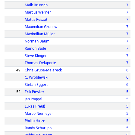
Maik Brunsch
7
Marcus Werner
7
Mattis Reszat
7
Maximilian Grunow
7
Maximilian Müller
7
Norman Baum
7
Ramón Bade
7
Steve Klinger
7
Thomas Delaporte
7
49
Chris Grube-Malareck
6
C. Wroblewski
6
Stefan Eggert
6
52
Erik Piesker
5
Jan Pöggel
5
Lukas Preuß
5
Marco Niemeyer
5
Phillip Hinze
5
Randy Scharlipp
5