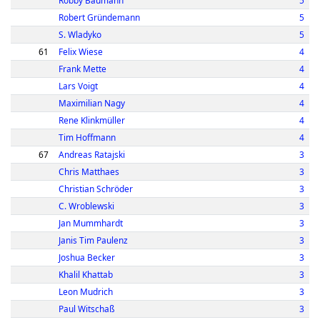
Robby Baumann
5
Robert Gründemann
5
S. Wladyko
5
61
Felix Wiese
4
Frank Mette
4
Lars Voigt
4
Maximilian Nagy
4
Rene Klinkmüller
4
Tim Hoffmann
4
67
Andreas Ratajski
3
Chris Matthaes
3
Christian Schröder
3
C. Wroblewski
3
Jan Mummhardt
3
Janis Tim Paulenz
3
Joshua Becker
3
Khalil Khattab
3
Leon Mudrich
3
Paul Witschaß
3