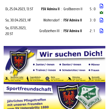
Di, 25.04.2023
, 13.ST
FSV Admira II
:
Großbeeren II
5 : 0
(
)
So, 30.04.2023
, HF
Woltersdorf
:
FSV Admira II
3 : 0
So, 07.05.2023
,
Großziethen III
:
FSV Admira II
2 : 1
20.ST