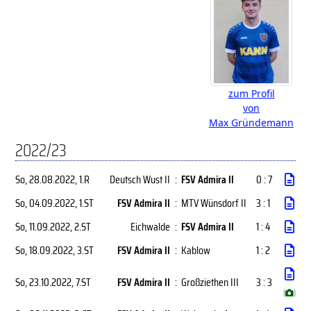
zum Profil
von
Max Gründemann
2022/23
So, 28.08.2022
, 1.R
Deutsch Wust II
:
FSV Admira II
0 : 7
So, 04.09.2022
, 1.ST
FSV Admira II
:
MTV Wünsdorf II
3 : 1
So, 11.09.2022
, 2.ST
Eichwalde
:
FSV Admira II
1 : 4
So, 18.09.2022
, 3.ST
FSV Admira II
:
Kablow
1 : 2
So, 23.10.2022
, 7.ST
FSV Admira II
:
Großziethen III
3 : 3
(
)