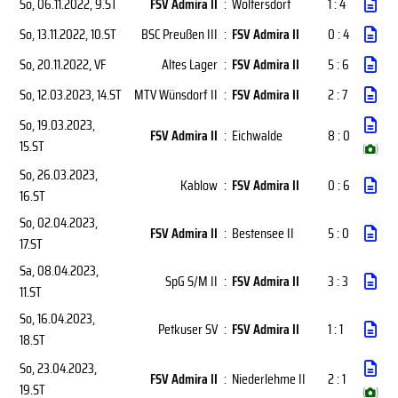
So, 06.11.2022
, 9.ST
FSV Admira II
:
Woltersdorf
1 : 4
So, 13.11.2022
, 10.ST
BSC Preußen III
:
FSV Admira II
0 : 4
So, 20.11.2022
, VF
Altes Lager
:
FSV Admira II
5 : 6
So, 12.03.2023
, 14.ST
MTV Wünsdorf II
:
FSV Admira II
2 : 7
So, 19.03.2023
,
FSV Admira II
:
Eichwalde
8 : 0
15.ST
(
)
So, 26.03.2023
,
Kablow
:
FSV Admira II
0 : 6
16.ST
So, 02.04.2023
,
FSV Admira II
:
Bestensee II
5 : 0
17.ST
Sa, 08.04.2023
,
SpG S/M II
:
FSV Admira II
3 : 3
11.ST
So, 16.04.2023
,
Petkuser SV
:
FSV Admira II
1 : 1
18.ST
So, 23.04.2023
,
FSV Admira II
:
Niederlehme II
2 : 1
19.ST
(
)