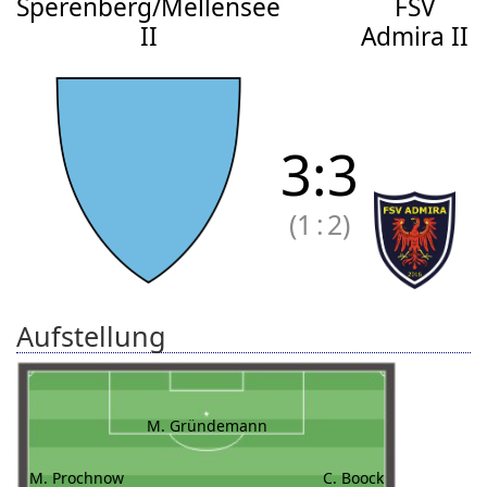
Sperenberg/Mellensee
FSV
II
Admira II
3
:
3
(1
:
2)
Aufstellung
M. Gründemann
M. Prochnow
C. Boock