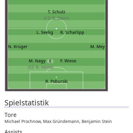
T. Schulz
(12' B. Stein)
L. Seelig
R. Scharlipp
N. Krüger
M. Mey
M. Nagy
F. Wiese
C
(52' B. Skirlo)
R. Poburski
Spielstatistik
Tore
Michael Prochnow
,
Max Gründemann
,
Benjamin Stein
Assists