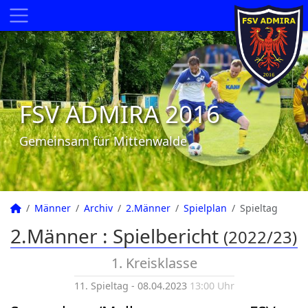
FSV ADMIRA 2016
Gemeinsam für Mittenwalde
Männer
Archiv
2.Männer
Spielplan
Spieltag
2.Männer :
Spielbericht
(2022/23)
1. Kreisklasse
11. Spieltag - 08.04.2023
13:00 Uhr