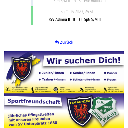
3 : 3
SpG S/M II
FSV Admira II
So, 11.06.2023
, 24.ST
10 : 0
FSV Admira II
SpG S/M II
Zurück