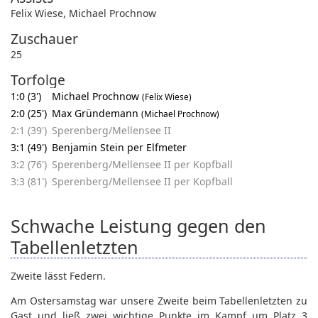
Felix Wiese
,
Michael Prochnow
Zuschauer
25
Torfolge
1:0 (3')
Michael Prochnow
(Felix Wiese)
2:0 (25')
Max Gründemann
(Michael Prochnow)
2:1 (39')
Sperenberg/Mellensee II
3:1 (49')
Benjamin Stein per Elfmeter
3:2 (76')
Sperenberg/Mellensee II per Kopfball
3:3 (81')
Sperenberg/Mellensee II per Kopfball
Schwache Leistung gegen den
Tabellenletzten
Zweite lässt Federn.
Am Ostersamstag war unsere Zweite beim Tabellenletzten zu
Gast und ließ zwei wichtige Punkte im Kampf um Platz 3