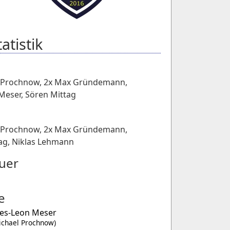
atistik
l Prochnow
,
2x Max Gründemann
,
Meser
,
Sören Mittag
l Prochnow
,
2x Max Gründemann
,
ag
,
Niklas Lehmann
uer
e
es-Leon Meser
ichael Prochnow)