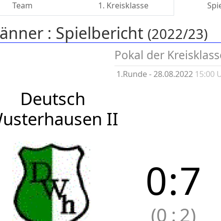
Team
1. Kreisklasse
Spi
änner :
Spielbericht
(2022/23)
Pokal der Kreisklas
1.Runde - 28.08.2022
15:00 
Deutsch
usterhausen II
0
:
7
(0
:
2)