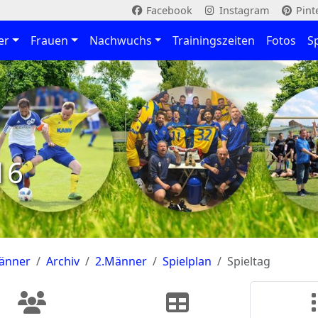
Facebook
Instagram
Pint
er
Frauen
Nachwuchs
Trainingszeiten
Fotos
S
16
änner
Archiv
2.Männer
Spielplan
Spieltag