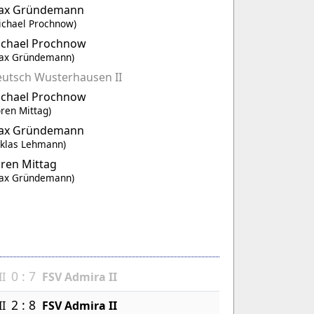
ax Gründemann
ichael Prochnow)
chael Prochnow
ax Gründemann)
utsch Wusterhausen II
chael Prochnow
ören Mittag)
ax Gründemann
iklas Lehmann)
ren Mittag
ax Gründemann)
0 : 7
I
FSV Admira II
2 : 8
I
FSV Admira II