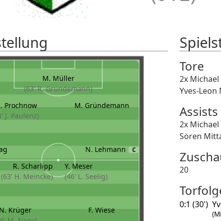
tellung
Spielst
Tore
M. Müller
2x Michae
(63' R. Gründemann)
Yves-Leon 
. Prochnow
M. Gründemann
Assists
3' J. Paulenz)
2x Michae
Sören Mitt
tag
N. Lehmann
C
Zuscha
R. Scharlipp
Y. Meser
20
(63' H. Meincke)
(46' L. Seelig)
Torfolg
0:1 (30')
Yv
N. Krüger
F. Wiese
(M
46' M. Nagy)