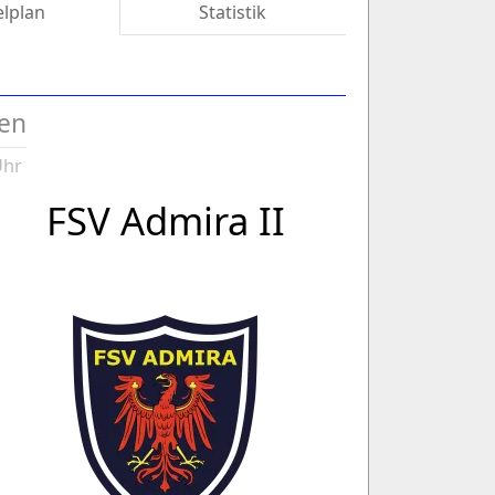
elplan
Statistik
sen
Uhr
FSV Admira II