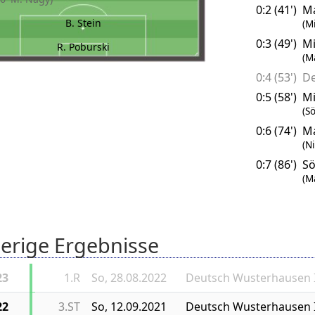
0:2 (41')
M
B. Stein
(M
0:3 (49')
Mi
R. Poburski
(M
0:4 (53')
De
0:5 (58')
Mi
(S
0:6 (74')
M
(N
0:7 (86')
Sö
(M
erige Ergebnisse
23
1.R
So, 28.08.2022
Deutsch Wusterhausen I
22
3.ST
So, 12.09.2021
Deutsch Wusterhausen I