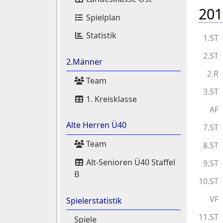
201
Spielplan
Statistik
1.ST
2.ST
2.Männer
2.R
Team
3.ST
1. Kreisklasse
AF
Alte Herren Ü40
7.ST
Team
8.ST
Alt-Senioren Ü40 Staffel
9.ST
B
10.ST
VF
Spielerstatistik
11.ST
Spiele