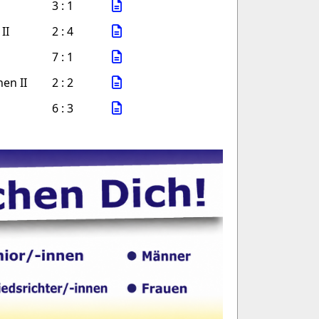
3 : 1
II
2 : 4
7 : 1
en II
2 : 2
6 : 3