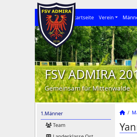
Startseite
Verein
Männ
FSV ADMIRA 20
Gemeinsam für Mittenwalde
M
1.Männer
Yan
Team
Landesklasse Ost