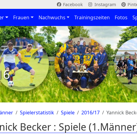
Facebook
Instagram
Pint
er
Frauen
Nachwuchs
Trainingszeiten
Fotos
S
16
änner
Spielerstatistik
Spiele
2016/17
Yannick Beck
nick Becker : Spiele (1.Männer