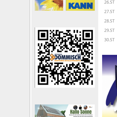
26.ST
27.ST
28.ST
29.ST
30.ST