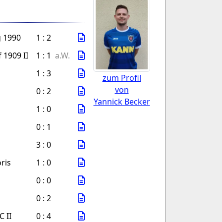
 1990
1 : 2
 1909 II
1 : 1
a.W.
1 : 3
zum Profil
von
0 : 2
Yannick Becker
1 : 0
0 : 1
3 : 0
ris
1 : 0
0 : 0
0 : 2
C II
0 : 4