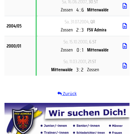
Sa, 16.06.2007
, 30.ST
4 : 6
Zossen
Mittenwalde
Sa, 31.07.2004
, QR
2004/05
2 : 3
Zossen
FSV Admira
So, 15.10.2000
, 6.ST
2000/01
0 : 1
Zossen
Mittenwalde
So, 11.03.2001
, 21.ST
3 : 2
Mittenwalde
Zossen
Zurück