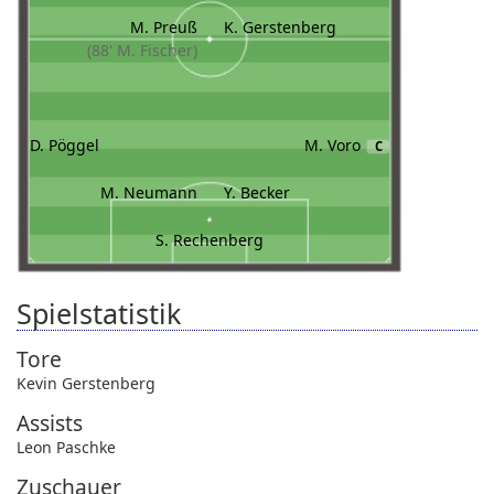
M. Preuß
K. Gerstenberg
(88' M. Fischer)
D. Pöggel
M. Voro
C
M. Neumann
Y. Becker
S. Rechenberg
Spielstatistik
Tore
Kevin Gerstenberg
Assists
Leon Paschke
Zuschauer