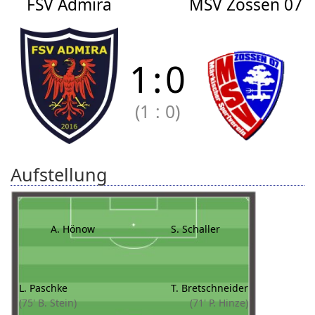
FSV Admira
MSV Zossen 07
1
:
0
(1
:
0)
Aufstellung
A. Hönow
S. Schaller
L. Paschke
T. Bretschneider
(75' B. Stein)
(71' P. Hinze)