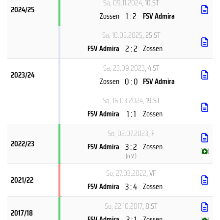
Sa, 09.11.2024
, 10.ST
2024/25
1 : 2
Zossen
FSV Admira
Sa, 10.05.2025
, 25.ST
2 : 2
FSV Admira
Zossen
Sa, 23.09.2023
, 4.ST
2023/24
0 : 0
Zossen
FSV Admira
Sa, 16.03.2024
, 19.ST
1 : 1
FSV Admira
Zossen
So, 02.07.2023
, F
2022/23
3 : 2
FSV Admira
Zossen
(
)
(
n.V.
)
So, 27.03.2022
, VF
2021/22
3 : 4
FSV Admira
Zossen
So, 22.10.2017
, 8.ST
2017/18
3 : 1
FSV Admira
Zossen