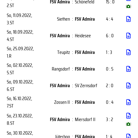
FSV Admira
:
Schönefeld
15 : 0
2.ST
(
)
So, 11.09.2022
,
Siethen
:
FSV Admira
4 : 4
3.ST
So, 18.09.2022
,
FSV Admira
:
Heidesee
6 : 0
4.ST
So, 25.09.2022
,
Teupitz
:
FSV Admira
1 : 3
1.R
So, 02.10.2022
,
Rangsdorf
:
FSV Admira
0 : 5
5.ST
So, 09.10.2022
,
FSV Admira
:
SV Zernsdorf
2 : 0
6.ST
So, 16.10.2022
,
Zossen II
:
FSV Admira
0 : 4
7.ST
So, 23.10.2022
,
FSV Admira
:
Miersdorf II
3 : 2
8.ST
(
)
So, 30.10.2022
,
Jüterbog
:
FSV Admira
1 : 4