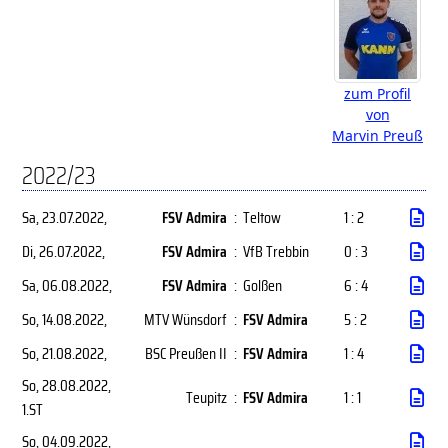
zum Profil
von
Marvin Preuß
2022/23
Sa, 23.07.2022
,
FSV Admira
:
Teltow
1 : 2
Di, 26.07.2022
,
FSV Admira
:
VfB Trebbin
0 : 3
Sa, 06.08.2022
,
FSV Admira
:
Golßen
6 : 4
So, 14.08.2022
,
MTV Wünsdorf
:
FSV Admira
5 : 2
So, 21.08.2022
,
BSC Preußen II
:
FSV Admira
1 : 4
So, 28.08.2022
,
Teupitz
:
FSV Admira
1 : 1
1.ST
So, 04.09.2022
,