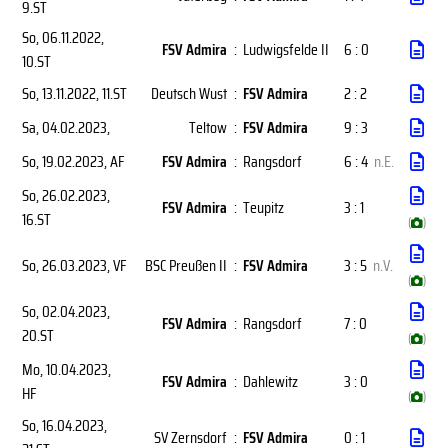
9.ST
So, 06.11.2022
,
FSV Admira
:
Ludwigsfelde II
6 : 0
10.ST
So, 13.11.2022
, 11.ST
Deutsch Wust
:
FSV Admira
2 : 2
Sa, 04.02.2023
,
Teltow
:
FSV Admira
9 : 3
So, 19.02.2023
, AF
FSV Admira
:
Rangsdorf
6 : 4
n.E.
So, 26.02.2023
,
FSV Admira
:
Teupitz
3 : 1
16.ST
(
)
So, 26.03.2023
, VF
BSC Preußen II
:
FSV Admira
3 : 5
n.V.
(
)
So, 02.04.2023
,
FSV Admira
:
Rangsdorf
7 : 0
20.ST
(
)
Mo, 10.04.2023
,
FSV Admira
:
Dahlewitz
3 : 0
HF
(
)
So, 16.04.2023
,
SV Zernsdorf
:
FSV Admira
0 : 1