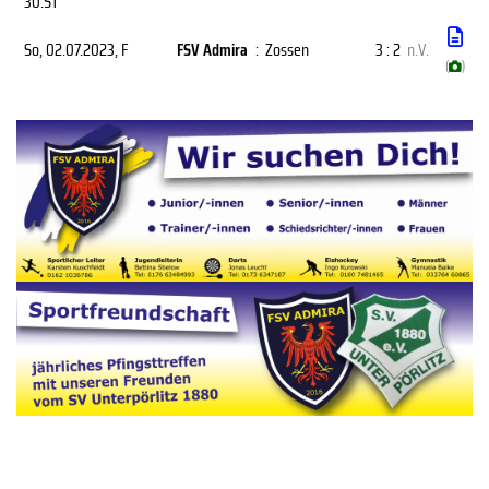
30.ST
So, 02.07.2023
, F
FSV Admira
:
Zossen
3 : 2
n.V.
(
)