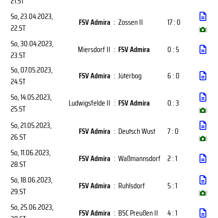
21.ST
So, 23.04.2023
,
FSV Admira
:
Zossen II
17 : 0
22.ST
(
)
So, 30.04.2023
,
Miersdorf II
:
FSV Admira
0 : 5
23.ST
So, 07.05.2023
,
FSV Admira
:
Jüterbog
6 : 0
24.ST
So, 14.05.2023
,
Ludwigsfelde II
:
FSV Admira
0 : 3
25.ST
(
)
So, 21.05.2023
,
FSV Admira
:
Deutsch Wust
7 : 0
26.ST
(
)
So, 11.06.2023
,
FSV Admira
:
Waßmannsdorf
2 : 1
28.ST
So, 18.06.2023
,
FSV Admira
:
Ruhlsdorf
5 : 1
29.ST
(
)
So, 25.06.2023
,
FSV Admira
:
BSC Preußen II
4 : 1