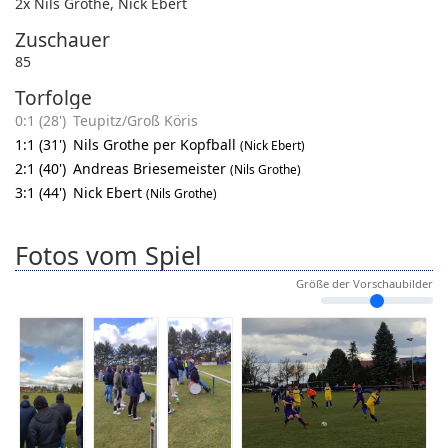
2x Nils Grothe
,
Nick Ebert
Zuschauer
85
Torfolge
0:1 (28')
Teupitz/Groß Köris
1:1 (31')
Nils Grothe per Kopfball
(Nick Ebert)
2:1 (40')
Andreas Briesemeister
(Nils Grothe)
3:1 (44')
Nick Ebert
(Nils Grothe)
Fotos vom Spiel
Größe der Vorschaubilder