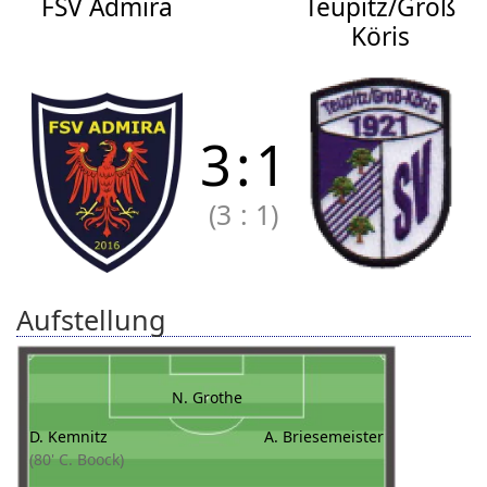
FSV Admira
Teupitz/Groß
Köris
3
:
1
(3
:
1)
Aufstellung
N. Grothe
D. Kemnitz
A. Briesemeister
(80' C. Boock)