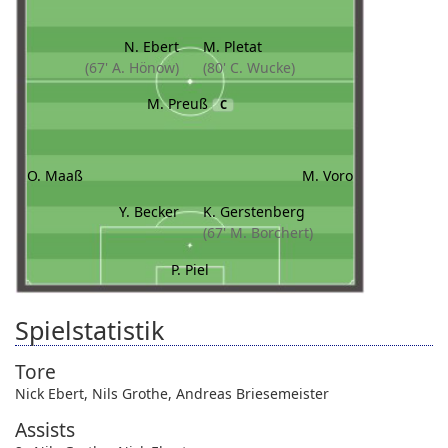
N. Ebert
M. Pletat
(67' A. Hönow)
(80' C. Wucke)
M. Preuß
C
O. Maaß
M. Voro
Y. Becker
K. Gerstenberg
(67' M. Borchert)
P. Piel
Spielstatistik
Tore
Nick Ebert
,
Nils Grothe
,
Andreas Briesemeister
Assists