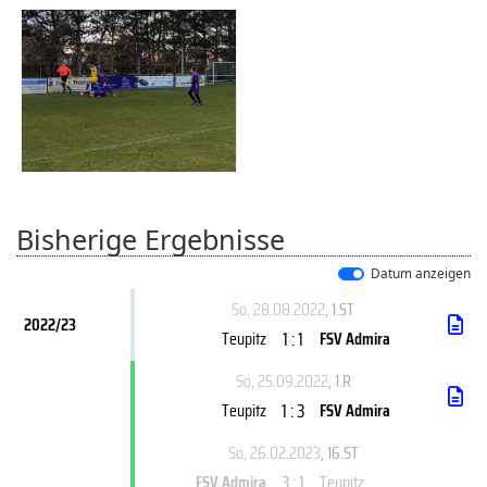
Bisherige Ergebnisse
Datum anzeigen
So, 28.08.2022
, 1.ST
2022/23
1 : 1
Teupitz
FSV Admira
So, 25.09.2022
, 1.R
1 : 3
Teupitz
FSV Admira
So, 26.02.2023
, 16.ST
3 : 1
FSV Admira
Teupitz