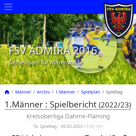
FSV ADMIRA 2016
Gemeinsam für Mittenwalde
Männer
Archiv
1.Männer
Spielplan
Spieltag
1.Männer :
Spielbericht
(2022/23)
Kreisoberliga Dahme-Fläming
16. Spieltag - 26.02.2023
13:00 Uhr