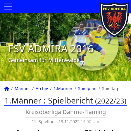
FSV ADMIRA 2016
Gemeinsam für Mittenwalde
Männer
Archiv
1.Männer
Spielplan
Spieltag
1.Männer :
Spielbericht
(2022/23)
Kreisoberliga Dahme-Fläming
11. Spieltag - 13.11.2022
14:00 Uhr