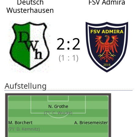
Deutsch
FSV Admira
Wusterhausen
2
:
2
(1
:
1)
Aufstellung
N. Grothe
(71' C. Wucke)
M. Borchert
A. Briesemeister
(71' D. Kemnitz)