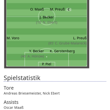
O. Maaß
M. Preuß
C
J. Becker
(10' N. Ebert)
M. Voro
L. Preuß
(85' C. Grube-Malareck)
Y. Becker
K. Gerstenberg
(46' A. Hönow)
P. Piel
Spielstatistik
Tore
Andreas Briesemeister
,
Nick Ebert
Assists
Oscar Maaß