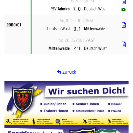
So, 21.05.2023
, 26.ST
7 : 0
FSV Admira
Deutsch Wust
(
)
So, 10.12.2000
, 14.ST
2000/01
0 : 1
Deutsch Wust
Mittenwalde
So, 20.05.2001
, 29.ST
2 : 1
Mittenwalde
Deutsch Wust
Zurück