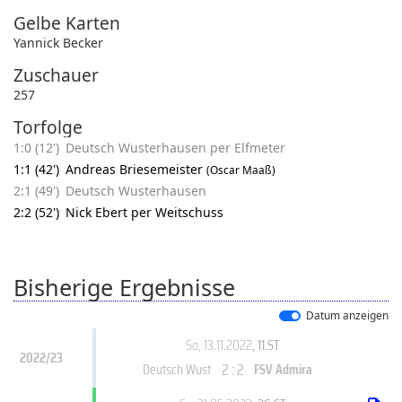
Gelbe Karten
Yannick Becker
Zuschauer
257
Torfolge
1:0 (12')
Deutsch Wusterhausen per Elfmeter
1:1 (42')
Andreas Briesemeister
(Oscar Maaß)
2:1 (49')
Deutsch Wusterhausen
2:2 (52')
Nick Ebert per Weitschuss
Bisherige Ergebnisse
Datum anzeigen
So, 13.11.2022
, 11.ST
2022/23
2 : 2
Deutsch Wust
FSV Admira