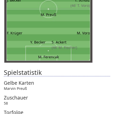
J. Becker
T. Schulz
(46' T. Voro)
M. Preuß
F. Krüger
M. Voro
Y. Becker
S. Ackert
(46' M. Fischer)
M. Ferencak
Spielstatistik
Gelbe Karten
Marvin Preuß
Zuschauer
58
Torfolge