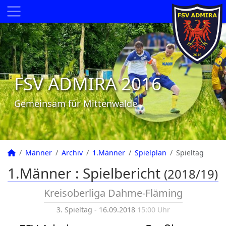
FSV ADMIRA 2016
Gemeinsam für Mittenwalde
Männer
Archiv
1.Männer
Spielplan
Spieltag
1.Männer :
Spielbericht
(2018/19)
Kreisoberliga Dahme-Fläming
3. Spieltag - 16.09.2018
15:00 Uhr