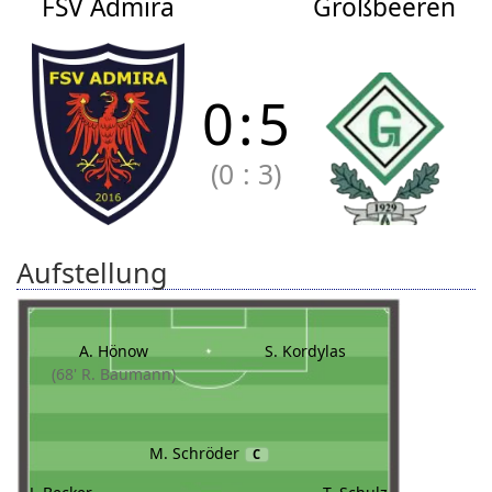
FSV Admira
Großbeeren
0
:
5
(0
:
3)
Aufstellung
A. Hönow
S. Kordylas
(68' R. Baumann)
M. Schröder
C