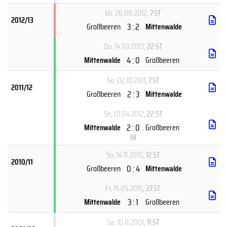
Mi, 26.09.2012
, 7.ST
2012/13
3 : 2
Großbeeren
Mittenwalde
Do, 14.03.2013
, 22.ST
4 : 0
Mittenwalde
Großbeeren
So, 02.10.2011
, 7.ST
2011/12
2 : 3
Großbeeren
Mittenwalde
So, 01.04.2012
, 22.ST
2 : 0
Mittenwalde
Großbeeren
(
U
)
So, 14.11.2010
, 12.ST
2010/11
0 : 4
Großbeeren
Mittenwalde
Fr, 15.05.2015
, 27.ST
3 : 1
Mittenwalde
Großbeeren
Sa, 10.11.2001
, 11.ST