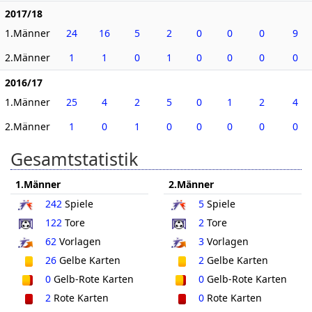
2017/18
1.Männer
24
16
5
2
0
0
0
9
2.Männer
1
1
0
1
0
0
0
0
2016/17
1.Männer
25
4
2
5
0
1
2
4
2.Männer
1
0
1
0
0
0
0
0
Gesamtstatistik
1.Männer
2.Männer
242
Spiele
5
Spiele
122
Tore
2
Tore
62
Vorlagen
3
Vorlagen
26
Gelbe Karten
2
Gelbe Karten
0
Gelb-Rote Karten
0
Gelb-Rote Karten
2
Rote Karten
0
Rote Karten