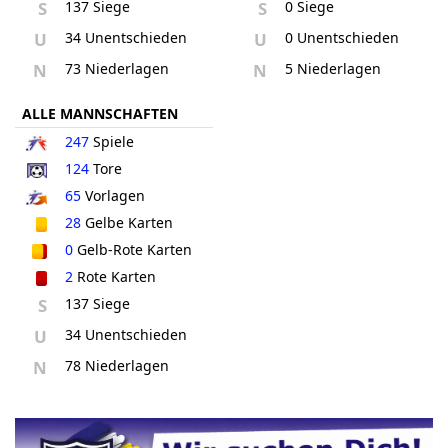
S
137 Siege
S
0 Siege
U
34 Unentschieden
U
0 Unentschieden
N
73 Niederlagen
N
5 Niederlagen
ALLE MANNSCHAFTEN
247
Spiele
124
Tore
65
Vorlagen
28
Gelbe Karten
0
Gelb-Rote Karten
2
Rote Karten
S
137 Siege
U
34 Unentschieden
N
78 Niederlagen