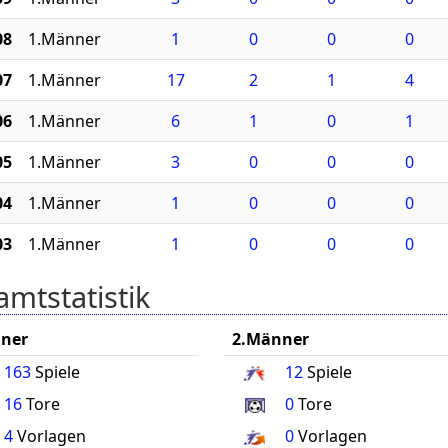
08
1.Männer
1
0
0
0
07
1.Männer
17
2
1
4
06
1.Männer
6
1
0
1
05
1.Männer
3
0
0
0
04
1.Männer
1
0
0
0
03
1.Männer
1
0
0
0
mtstatistik
ner
2.Männer
163
Spiele
12
Spiele
16
Tore
0
Tore
4
Vorlagen
0
Vorlagen