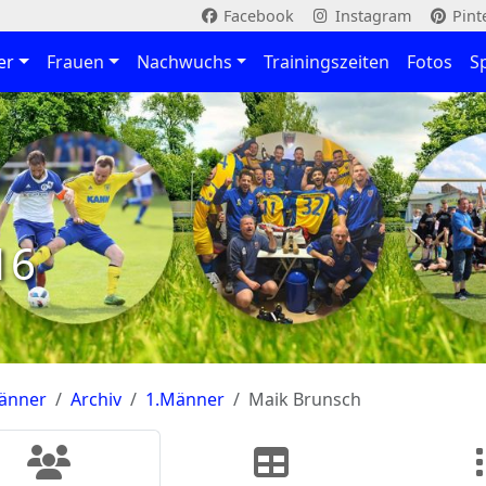
Facebook
Instagram
Pint
er
Frauen
Nachwuchs
Trainingszeiten
Fotos
S
16
änner
Archiv
1.Männer
Maik Brunsch