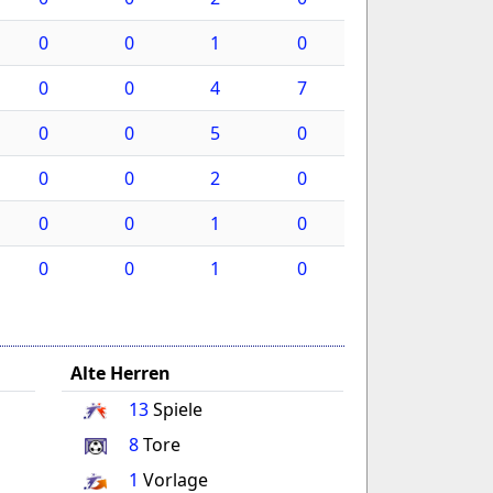
0
0
1
0
0
0
4
7
0
0
5
0
0
0
2
0
0
0
1
0
0
0
1
0
Alte Herren
13
Spiele
8
Tore
1
Vorlage