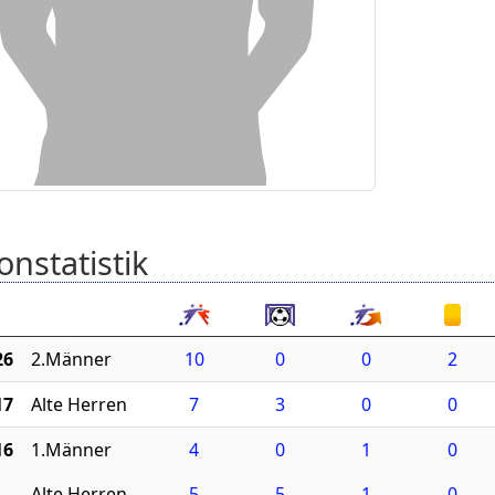
onstatistik
26
2.Männer
10
0
0
2
17
Alte Herren
7
3
0
0
16
1.Männer
4
0
1
0
Alte Herren
5
5
1
0