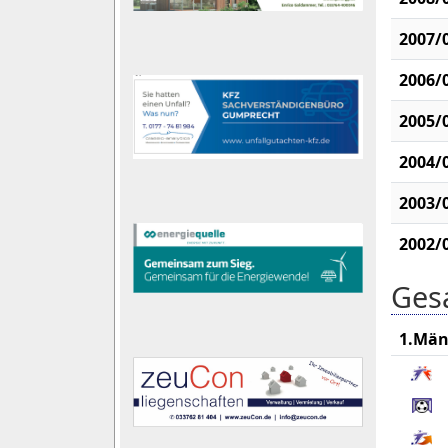
2007/
2006/
2005/
2004/
2003/
2002/
Gesa
1.Män