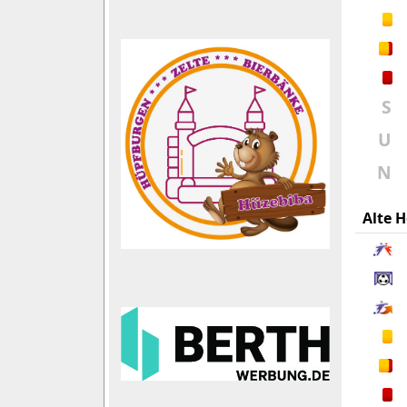
S
U
N
Alte H