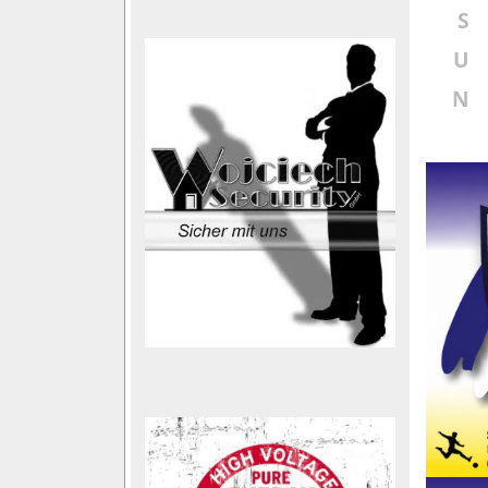
S
U
N