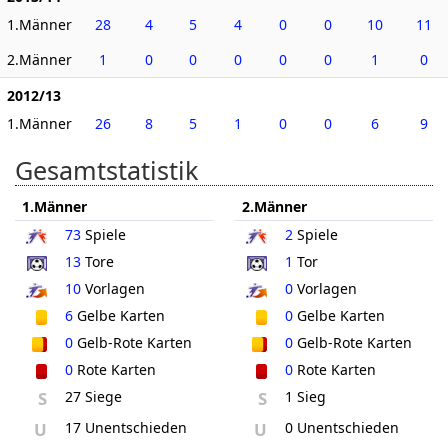
1.Männer
28
4
5
4
0
0
10
11
2.Männer
1
0
0
0
0
0
1
0
2012/13
1.Männer
26
8
5
1
0
0
6
9
Gesamtstatistik
1.Männer
2.Männer
73
Spiele
2
Spiele
13
Tore
1
Tor
10
Vorlagen
0
Vorlagen
6
Gelbe Karten
0
Gelbe Karten
0
Gelb-Rote Karten
0
Gelb-Rote Karten
0
Rote Karten
0
Rote Karten
S
27 Siege
S
1 Sieg
U
17 Unentschieden
U
0 Unentschieden