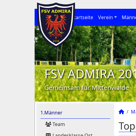
Startseite
Verein
Männ
FSV ADMIRA 20
Gemeinsam für Mittenwalde
M
1.Männer
Top
Team
Landesklasse Ost