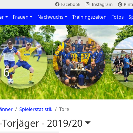
Facebook
Instagram
Pint
er
Frauen
Nachwuchs
Trainingszeiten
Fotos
S
16
änner
Spielerstatistik
Tore
-Torjäger -
2019/20