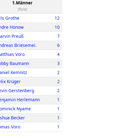
1.Männer
(Tore)
ils Grothe
12
ndre Hönow
10
arvin Preuß
7
ndreas Briesemei.
6
atthias Voro
4
obby Baumann
3
aniel Kemnitz
2
elix Krüger
2
evin Gerstenberg
2
enjamin Herlemann
1
ominick Nyame
1
oshua Becker
1
omas Voro
1