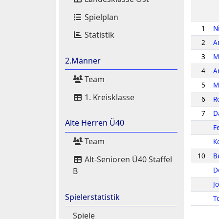
Spielplan
1
N
Statistik
2
A
3
M
2.Männer
4
A
Team
5
M
1. Kreisklasse
6
R
7
D
Alte Herren Ü40
F
Team
K
10
B
Alt-Senioren Ü40 Staffel
D
B
J
Spielerstatistik
T
Spiele