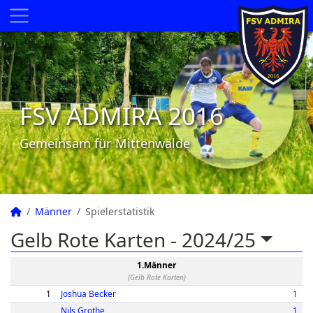
FSV ADMIRA 2016
Gemeinsam für Mittenwalde
Männer
Spielerstatistik
Gelb Rote Karten -
2024/25
1.Männer
(Gelb Rote Karten)
1
Joshua Becker
1
Nils Grothe
1