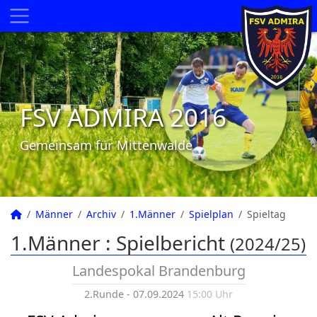
FSV ADMIRA 2016
Gemeinsam für Mittenwalde
Männer
Archiv
1.Männer
Spielplan
Spieltag
1.Männer :
Spielbericht
(2024/25)
Landespokal Brandenburg
2.Runde - 07.09.2024
15:00 Uhr