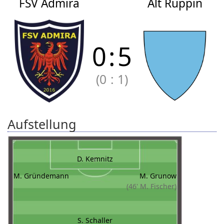
FSV Admira
Alt Ruppin
0
:
5
(0
:
1)
Aufstellung
D. Kemnitz
M. Gründemann
M. Grunow
(46' M. Fischer)
S. Schaller