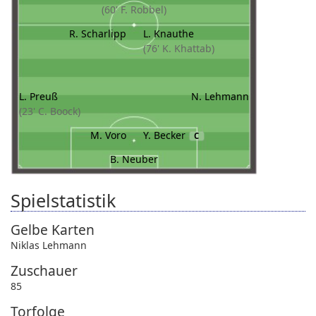
(60' F. Robbel)
R. Scharlipp
L. Knauthe
(76' K. Khattab)
L. Preuß
N. Lehmann
(23' C. Boock)
M. Voro
Y. Becker
C
B. Neuber
Spielstatistik
Gelbe Karten
Niklas Lehmann
Zuschauer
85
Torfolge