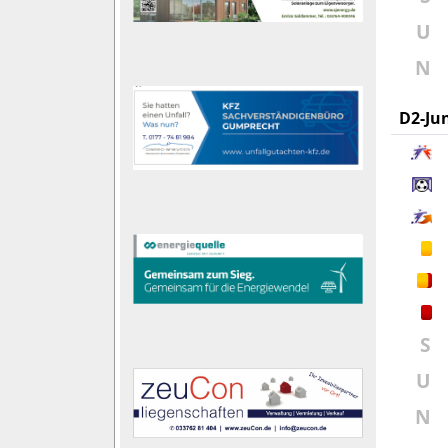
U
N
D2-Ju
S
U
N