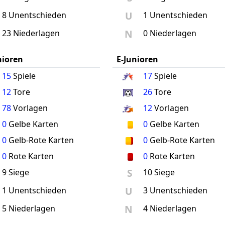
U
8 Unentschieden
1 Unentschieden
N
23 Niederlagen
0 Niederlagen
nioren
E-Junioren
15
Spiele
17
Spiele
12
Tore
26
Tore
78
Vorlagen
12
Vorlagen
0
Gelbe Karten
0
Gelbe Karten
0
Gelb-Rote Karten
0
Gelb-Rote Karten
0
Rote Karten
0
Rote Karten
S
9 Siege
10 Siege
U
1 Unentschieden
3 Unentschieden
N
5 Niederlagen
4 Niederlagen