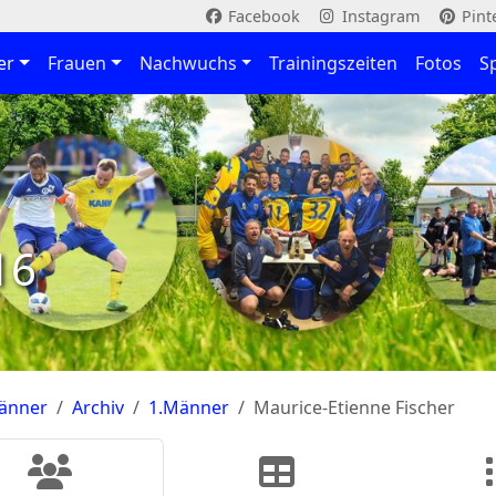
Facebook
Instagram
Pint
er
Frauen
Nachwuchs
Trainingszeiten
Fotos
S
16
änner
Archiv
1.Männer
Maurice-Etienne Fischer