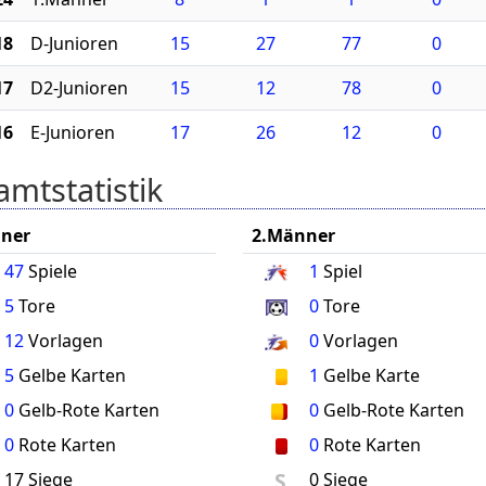
18
D-Junioren
15
27
77
0
17
D2-Junioren
15
12
78
0
16
E-Junioren
17
26
12
0
mtstatistik
ner
2.Männer
47
Spiele
1
Spiel
5
Tore
0
Tore
12
Vorlagen
0
Vorlagen
5
Gelbe Karten
1
Gelbe Karte
0
Gelb-Rote Karten
0
Gelb-Rote Karten
0
Rote Karten
0
Rote Karten
S
17 Siege
0 Siege