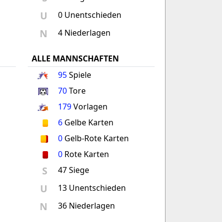
U
0 Unentschieden
N
4 Niederlagen
ALLE MANNSCHAFTEN
95
Spiele
70
Tore
179
Vorlagen
6
Gelbe Karten
0
Gelb-Rote Karten
0
Rote Karten
S
47 Siege
U
13 Unentschieden
N
36 Niederlagen