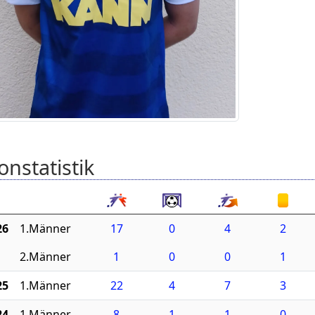
onstatistik
26
1.Männer
17
0
4
2
2.Männer
1
0
0
1
25
1.Männer
22
4
7
3
24
1.Männer
8
1
1
0