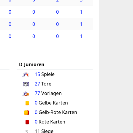
0
0
0
1
0
0
0
1
0
0
0
1
D-Junioren
15
Spiele
27
Tore
77
Vorlagen
0
Gelbe Karten
0
Gelb-Rote Karten
0
Rote Karten
S
11 Siege