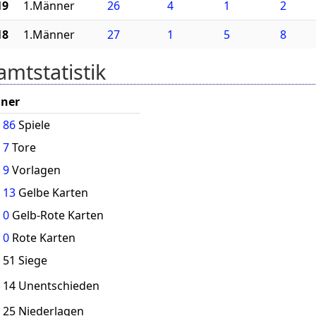
19
1.Männer
26
4
1
2
18
1.Männer
27
1
5
8
mtstatistik
ner
86
Spiele
7
Tore
9
Vorlagen
13
Gelbe Karten
0
Gelb-Rote Karten
0
Rote Karten
51 Siege
14 Unentschieden
25 Niederlagen