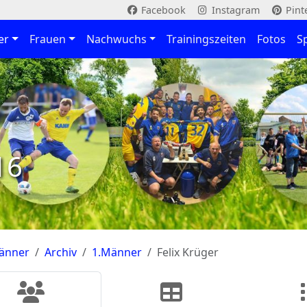
Facebook
Instagram
Pint
er
Frauen
Nachwuchs
Trainingszeiten
Fotos
S
16
änner
Archiv
1.Männer
Felix Krüger