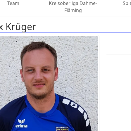
Team
Kreisoberliga Dahme-
Spi
Fläming
ix Krüger