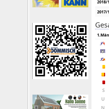
2018/
2017/
Gesa
1.Män
S
U
N