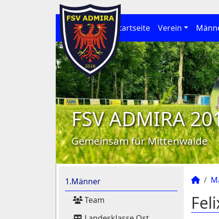
Startseite
Verein
Männ
FSV ADMIRA 20
Gemeinsam für Mittenwalde
M
1.Männer
Fel
Team
Landesklasse Ost