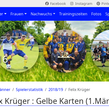
Facebook
Instagram
Pint
er
Frauen
Nachwuchs
Trainingszeiten
Fotos
S
16
änner
Spielerstatistik
2018/19
Felix Krüger
ix Krüger : Gelbe Karten (1.Mä