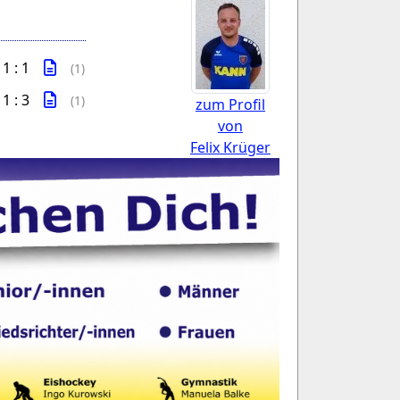
1 : 1
(1)
1 : 3
(1)
zum Profil
von
Felix Krüger